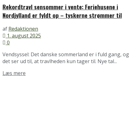
Rekordtravl sensommer i vente: Feriehusene i
Nordjylland er fyldt op – tyskerne strømmer til
af
Redaktionen
1. august 2025
0
Vendsyssel: Det danske sommerland er i fuld gang, og
det ser ud til, at travlheden kun tager til. Nye tal...
Details
Læs mere