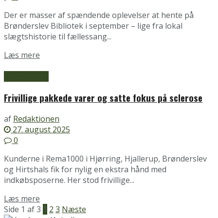
Der er masser af spændende oplevelser at hente på
Brønderslev Bibliotek i september – lige fra lokal
slægtshistorie til fællessang...
Details
Læs mere
Brønderslev
Frivillige pakkede varer og satte fokus på sclerose
af
Redaktionen
27. august 2025
0
Kunderne i Rema1000 i Hjørring, Hjallerup, Brønderslev
og Hirtshals fik for nylig en ekstra hånd med
indkøbsposerne. Her stod frivillige...
Details
Læs mere
Side 1 af 3
1
2
3
Næste