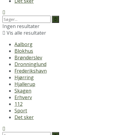
Det sker
Ingen resultater
Vis alle resultater
Aalborg
Blokhus
Brønderslev
Dronninglund
Frederikshavn
Hjørring
Hjallerup
Skagen
Erhverv
112
Sport
Det sker