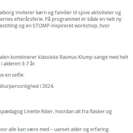
borg inviterer børn og familier til sjove aktiviteter og
kolernes efterårsferie. På programmet er både en helt ny
stilling og en STOMP-inspireret workshop, hvor
calen kombinerer klassiske Rasmus Klump-sange med helt
 alderen 3-7 år.
 en selfie.
ulturpersonlighed i 2024.
kpædagog Linette Riber, hvordan alt fra flasker og
 hvor alle kan være med – uanset alder og erfaring.