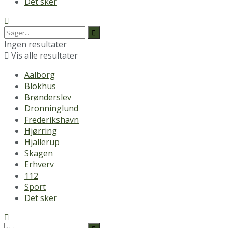
Det sker
Ingen resultater
Vis alle resultater
Aalborg
Blokhus
Brønderslev
Dronninglund
Frederikshavn
Hjørring
Hjallerup
Skagen
Erhverv
112
Sport
Det sker