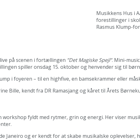
Musikkens Hus i Aal
forestillinger i s
Rasmus Klump-fore
ive på scenen i fortællingen
”Det Magiske Spejl”
. Mini-musi
ngen spiller onsdag 15. oktober og henvender sig til børn i
ump i foyeren – til en highfive, en bamsekrammer eller måske
rine Bille, kendt fra DR Ramasjang og kåret til Årets Børnek
 workshop fyldt med rytmer, grin og energi. Her viser musi
enter.
io de Janeiro og er kendt for at skabe musikalske oplevelser,