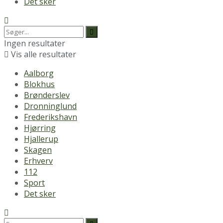
Det sker
Ingen resultater
Vis alle resultater
Aalborg
Blokhus
Brønderslev
Dronninglund
Frederikshavn
Hjørring
Hjallerup
Skagen
Erhverv
112
Sport
Det sker