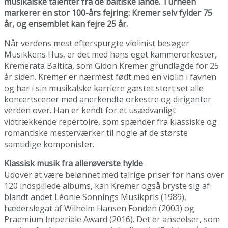
musikalske talenter fra de baltiske lande. Turnéen
markerer en stor 100-års fejring: Kremer selv fylder 75
år, og ensemblet kan fejre 25 år.
Når verdens mest efterspurgte violinist besøger
Musikkens Hus, er det med hans eget kammerorkester,
Kremerata Baltica, som Gidon Kremer grundlagde for 25
år siden. Kremer er nærmest født med en violin i favnen
og har i sin musikalske karriere gæstet stort set alle
koncertscener med anerkendte orkestre og dirigenter
verden over. Han er kendt for et usædvanligt
vidtrækkende repertoire, som spænder fra klassiske og
romantiske mesterværker til nogle af de største
samtidige komponister.
Klassisk musik fra allerøverste hylde
Udover at være belønnet med talrige priser for hans over
120 indspillede albums, kan Kremer også bryste sig af
blandt andet Léonie Sonnings Musikpris (1989),
hæderslegat af Wilhelm Hansen Fonden (2003) og
Praemium Imperiale Award (2016). Det er anseelser, som