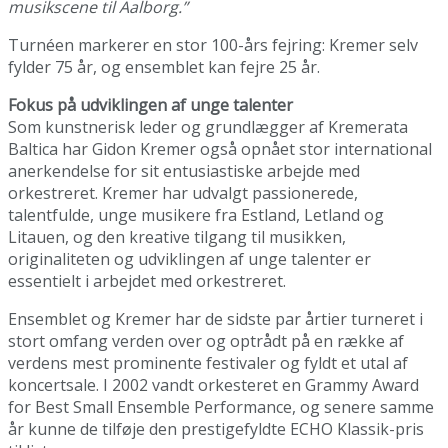
musikscene til Aalborg.”
Turnéen markerer en stor 100-års fejring: Kremer selv
fylder 75 år, og ensemblet kan fejre 25 år.
Fokus på udviklingen af unge talenter
Som kunstnerisk leder og grundlægger af Kremerata
Baltica har Gidon Kremer også opnået stor international
anerkendelse for sit entusiastiske arbejde med
orkestreret. Kremer har udvalgt passionerede,
talentfulde, unge musikere fra Estland, Letland og
Litauen, og den kreative tilgang til musikken,
originaliteten og udviklingen af unge talenter er
essentielt i arbejdet med orkestreret.
Ensemblet og Kremer har de sidste par årtier turneret i
stort omfang verden over og optrådt på en række af
verdens mest prominente festivaler og fyldt et utal af
koncertsale. I 2002 vandt orkesteret en Grammy Award
for Best Small Ensemble Performance, og senere samme
år kunne de tilføje den prestigefyldte ECHO Klassik-pris