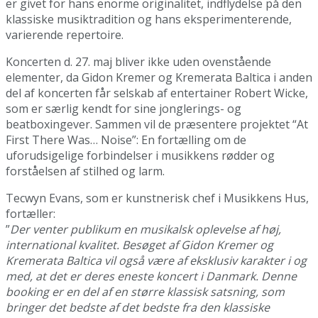
er givet for hans enorme originalitet, indflydelse på den
klassiske musiktradition og hans eksperimenterende,
varierende repertoire.
Koncerten d. 27. maj bliver ikke uden ovenstående
elementer, da Gidon Kremer og Kremerata Baltica i anden
del af koncerten får selskab af entertainer Robert Wicke,
som er særlig kendt for sine jonglerings- og
beatboxingever. Sammen vil de præsentere projektet “At
First There Was… Noise”: En fortælling om de
uforudsigelige forbindelser i musikkens rødder og
forståelsen af stilhed og larm.
Tecwyn Evans, som er kunstnerisk chef i Musikkens Hus,
fortæller:
”
Der venter publikum en musikalsk oplevelse af høj,
international kvalitet. Besøget af Gidon Kremer og
Kremerata Baltica vil også være af eksklusiv karakter i og
med, at det er deres eneste koncert i Danmark. Denne
booking er en del af en større klassisk satsning, som
bringer det bedste af det bedste fra den klassiske