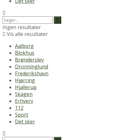
Det sker
Ingen resultater
Vis alle resultater
Aalborg
Blokhus
Brønderslev
Dronninglund
Frederikshavn
Hjørring
Hjallerup
Skagen
Erhverv
112
Sport
Det sker