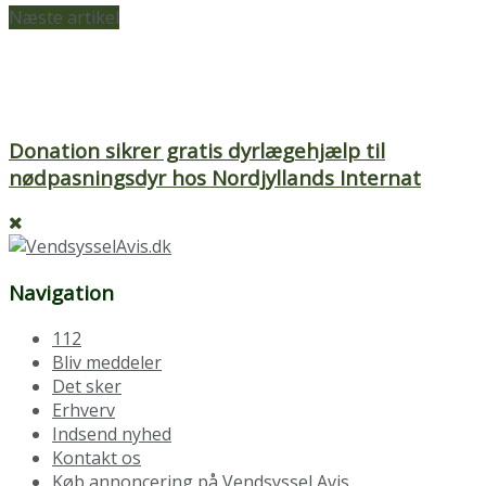
Næste artikel
Donation sikrer gratis dyrlægehjælp til
nødpasningsdyr hos Nordjyllands Internat
Navigation
112
Bliv meddeler
Det sker
Erhverv
Indsend nyhed
Kontakt os
Køb annoncering på Vendsyssel Avis