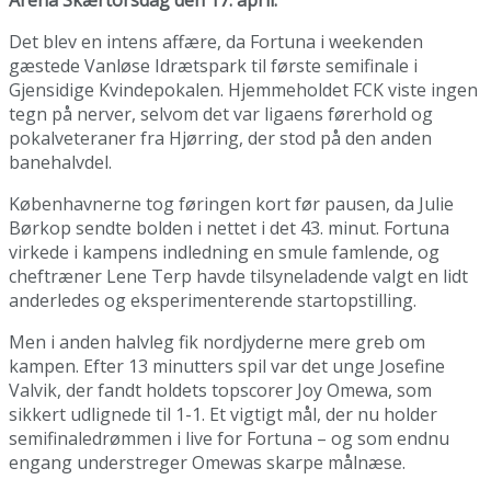
Arena Skærtorsdag den 17. april.
Det blev en intens affære, da Fortuna i weekenden
gæstede Vanløse Idrætspark til første semifinale i
Gjensidige Kvindepokalen. Hjemmeholdet FCK viste ingen
tegn på nerver, selvom det var ligaens førerhold og
pokalveteraner fra Hjørring, der stod på den anden
banehalvdel.
Københavnerne tog føringen kort før pausen, da Julie
Børkop sendte bolden i nettet i det 43. minut. Fortuna
virkede i kampens indledning en smule famlende, og
cheftræner Lene Terp havde tilsyneladende valgt en lidt
anderledes og eksperimenterende startopstilling.
Men i anden halvleg fik nordjyderne mere greb om
kampen. Efter 13 minutters spil var det unge Josefine
Valvik, der fandt holdets topscorer Joy Omewa, som
sikkert udlignede til 1-1. Et vigtigt mål, der nu holder
semifinaledrømmen i live for Fortuna – og som endnu
engang understreger Omewas skarpe målnæse.