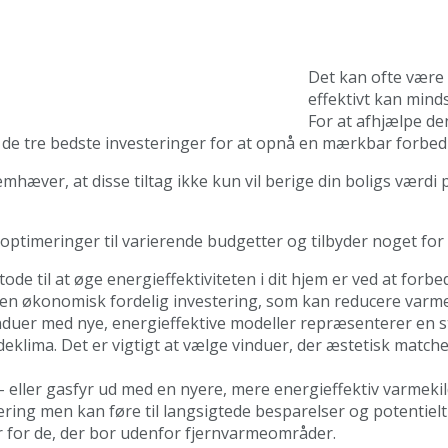
Det kan ofte være e
effektivt kan mind
For at afhjælpe 
de tre bedste investeringer for at opnå en mærkbar forbed
æver, at disse tiltag ikke kun vil berige din boligs værdi 
ioptimeringer til varierende budgetter og tilbyder noget fo
de til at øge energieffektiviteten i dit hjem er ved at forbed
 en økonomisk fordelig investering, som kan reducere varme
induer med nye, energieffektive modeller repræsenterer en st
deklima. Det er vigtigt at vælge vinduer, der æstetisk matche
lie- eller gasfyr ud med en nyere, mere energieffektiv varm
tering men kan føre til langsigtede besparelser og potentiel
r for de, der bor udenfor fjernvarmeområder.