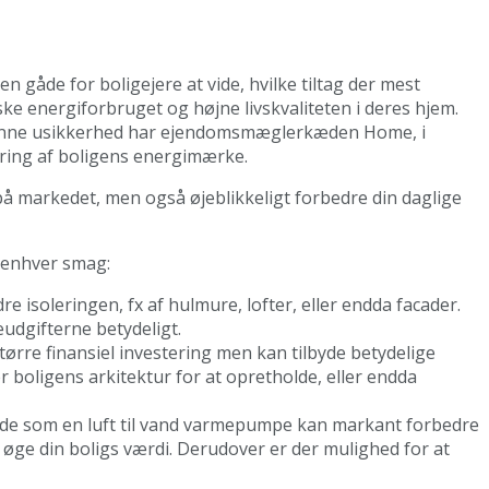
n gåde for boligejere at vide, hvilke tiltag der mest
ske energiforbruget og højne livskvaliteten i deres hjem.
denne usikkerhed har ejendomsmæglerkæden Home, i
ring af boligens energimærke.
på markedet, men også øjeblikkeligt forbedre din daglige
r enhver smag:
re isoleringen, fx af hulmure, lofter, eller endda facader.
udgifterne betydeligt.
ørre finansiel investering men kan tilbyde betydelige
r boligens arkitektur for at opretholde, eller endda
ekilde som en luft til vand varmepumpe kan markant forbedre
t øge din boligs værdi. Derudover er der mulighed for at