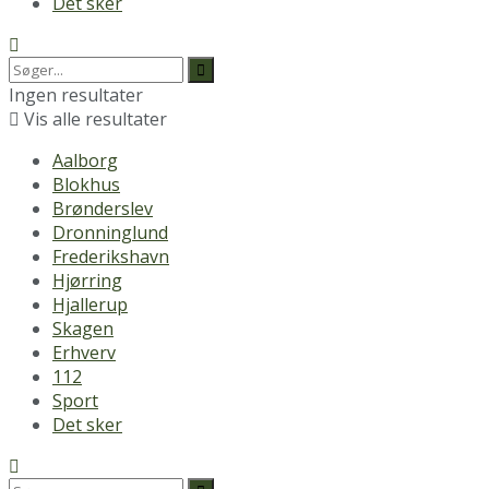
Det sker
Ingen resultater
Vis alle resultater
Aalborg
Blokhus
Brønderslev
Dronninglund
Frederikshavn
Hjørring
Hjallerup
Skagen
Erhverv
112
Sport
Det sker