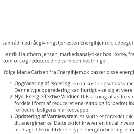
samråd med rådgivningstjenesten Energihjem.dk, udpeget 
Henrik Hauthorn Jensen, markedsanalytiker hos Home, fremh
komfort og reducere dine varmeomkostninger.
Ifølge Maria Carlsen fra Energihjem.dk passer disse energ
Opgradering af Isolering
: En omkostningseffektiv meto
Denne type opgradering kan hurtigt vise sig at være
Nye, Energieffektive Vinduer
: Udskiftning af ældre v
fordele i form af reduceret energitab og forbedret in
forbedre, boligens markedsappel.
Opdatering af Varmesystem
: At skifte et forældet o
dit energimærke. Dette skridt kræver en initial inves
modtage tilskud til denne type energiforbedring, isæ