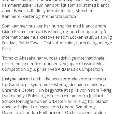
kammermusiker. Hun har optrådt som solist med blandt
andet Bayerns Radiosymfoniorkester, München
Kammerorkester og Kremerata Baltica.
Som kammermusiker har hun spiller med blandt andre
Giden Kremer og Yuri Bashmet, og hun har optrådt på
internationale musikfestivaler som Lockenhaus, Salzburg
Festival, Pablo Casals Festival, Verbier, Lucerne og mange
flere.
Tomoko Akasaka har vundet adskillige internationale
priser, herunder førsteprisen ved Japan Classical Music
Competition og 3. prisen ved ARD Music Competition.
Justyna Jara
er i øjeblikket assisterende koncertmester
for Gøteborgs Symfoniorkester og desuden medlem af
Ensemble Caplet. Hun begyndte at spille violin som 7-årig
i sin hjemby i Polen, og efter sin eksamen fra Juilliard
School forfulgte hun en orkesterkarriere og har blandt
andet arbejdet i orkestre som London Symphony
Orchestra, London Philharmonic Orchestra og London