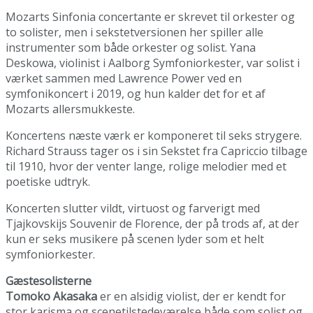
Mozarts Sinfonia concertante er skrevet til orkester og
to solister, men i sekstetversionen her spiller alle
instrumenter som både orkester og solist. Yana
Deskowa, violinist i Aalborg Symfoniorkester, var solist i
værket sammen med Lawrence Power ved en
symfonikoncert i 2019, og hun kalder det for et af
Mozarts allersmukkeste.
Koncertens næste værk er komponeret til seks strygere.
Richard Strauss tager os i sin Sekstet fra Capriccio tilbage
til 1910, hvor der venter lange, rolige melodier med et
poetiske udtryk.
Koncerten slutter vildt, virtuost og farverigt med
Tjajkovskijs Souvenir de Florence, der på trods af, at der
kun er seks musikere på scenen lyder som et helt
symfoniorkester.
Gæstesolisterne
Tomoko Akasaka
er en alsidig violist, der er kendt for
stor karisma og scenetilstedeværelse både som solist og