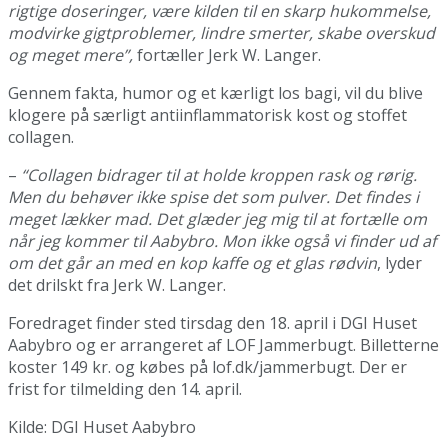
rigtige doseringer, være kilden til en skarp hukommelse,
modvirke gigtproblemer, lindre smerter, skabe overskud
og meget mere”,
fortæller Jerk W. Langer.
Gennem fakta, humor og et kærligt los bagi, vil du blive
klogere på særligt antiinflammatorisk kost og stoffet
collagen.
–
“Collagen bidrager til at holde kroppen rask og rørig.
Men du behøver ikke spise det som pulver. Det findes i
meget lækker mad. Det glæder jeg mig til at fortælle om
når jeg kommer til Aabybro. Mon ikke også vi finder ud af
om det går an med en kop kaffe og et glas rødvin
, lyder
det drilskt fra Jerk W. Langer.
Foredraget finder sted tirsdag den 18. april i DGI Huset
Aabybro og er arrangeret af LOF Jammerbugt. Billetterne
koster 149 kr. og købes på lof.dk/jammerbugt. Der er
frist for tilmelding den 14. april.
Kilde: DGI Huset Aabybro