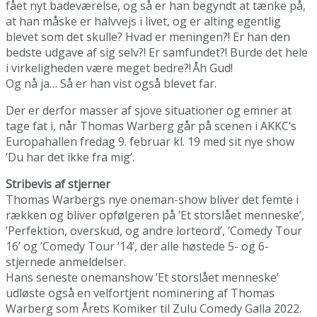
fået nyt badeværelse, og så er han begyndt at tænke på,
at han måske er halvvejs i livet, og er alting egentlig
blevet som det skulle? Hvad er meningen?! Er han den
bedste udgave af sig selv?! Er samfundet?! Burde det hele
i virkeligheden være meget bedre?! Åh Gud!
Og nå ja… Så er han vist også blevet far.
Der er derfor masser af sjove situationer og emner at
tage fat i, når Thomas Warberg går på scenen i AKKC’s
Europahallen fredag 9. februar kl. 19 med sit nye show
’Du har det ikke fra mig’.
Stribevis af stjerner
Thomas Warbergs nye oneman-show bliver det femte i
rækken og bliver opfølgeren på ’Et storslået menneske’,
’Perfektion, overskud, og andre lorteord’, ’Comedy Tour
16’ og ’Comedy Tour ’14’, der alle høstede 5- og 6-
stjernede anmeldelser.
Hans seneste onemanshow ’Et storslået menneske’
udløste også en velfortjent nominering af Thomas
Warberg som Årets Komiker til Zulu Comedy Galla 2022.