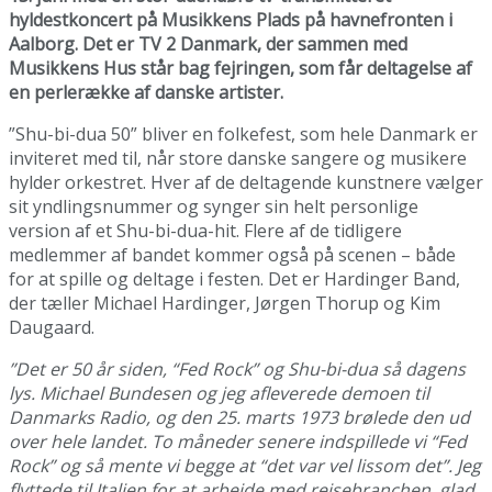
hyldestkoncert på Musikkens Plads på havnefronten i
Aalborg. Det er TV 2 Danmark, der sammen med
Musikkens Hus står bag fejringen, som får deltagelse af
en perlerække af danske artister.
”Shu-bi-dua 50” bliver en folkefest, som hele Danmark er
inviteret med til, når store danske sangere og musikere
hylder orkestret. Hver af de deltagende kunstnere vælger
sit yndlingsnummer og synger sin helt personlige
version af et Shu-bi-dua-hit. Flere af de tidligere
medlemmer af bandet kommer også på scenen – både
for at spille og deltage i festen. Det er Hardinger Band,
der tæller Michael Hardinger, Jørgen Thorup og Kim
Daugaard.
”Det er 50 år siden, “Fed Rock” og Shu-bi-dua så dagens
lys. Michael Bundesen og jeg afleverede demoen til
Danmarks Radio, og den 25. marts 1973 brølede den ud
over hele landet. To måneder senere indspillede vi “Fed
Rock” og så mente vi begge at “det var vel lissom det”. Jeg
flyttede til Italien for at arbejde med rejsebranchen, glad