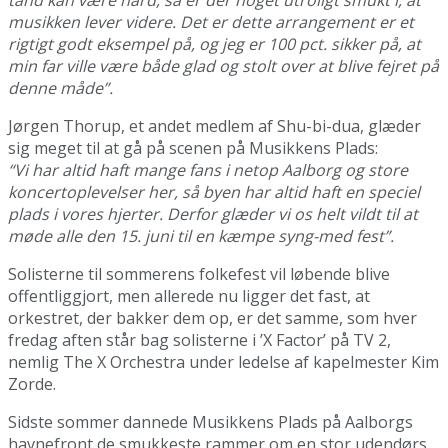
tand kan være hård, så er der noget utroligt smukt i, at
musikken lever videre. Det er dette arrangement er et
rigtigt godt eksempel på, og jeg er 100 pct. sikker på, at
min far ville være både glad og stolt over at blive fejret på
denne måde”.
Jørgen Thorup, et andet medlem af Shu-bi-dua, glæder
sig meget til at gå på scenen på Musikkens Plads:
“Vi har altid haft mange fans i netop Aalborg og store
koncertoplevelser her, så byen har altid haft en speciel
plads i vores hjerter. Derfor glæder vi os helt vildt til at
møde alle den 15. juni til en kæmpe syng-med fest”.
Solisterne til sommerens folkefest vil løbende blive
offentliggjort, men allerede nu ligger det fast, at
orkestret, der bakker dem op, er det samme, som hver
fredag aften står bag solisterne i ’X Factor’ på TV 2,
nemlig The X Orchestra under ledelse af kapelmester Kim
Zorde.
Sidste sommer dannede Musikkens Plads på Aalborgs
havnefront de smukkeste rammer om en stor udendørs