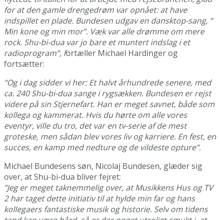
for at den gamle drengedrøm var opnået: at have
indspillet en plade. Bundesen udgav en dansktop-sang, ”
Min kone og min mor”. Væk var alle drømme om mere
rock. Shu-bi-dua var jo bare et muntert indslag i et
radioprogram”, f
ortæller Michael Hardinger og
fortsætter:
“Og i dag sidder vi her: Et halvt århundrede senere, med
ca. 240 Shu-bi-dua sange i rygsækken. Bundesen er rejst
videre på sin Stjernefart. Han er meget savnet, både som
kollega og kammerat. Hvis du hørte om alle vores
eventyr, ville du tro, det var en tv-serie af de mest
groteske, men sådan blev vores liv og karriere. En fest, en
succes, en kamp med nedture og de vildeste opture”.
Michael Bundesens søn, Nicolaj Bundesen, glæder sig
over, at Shu-bi-dua bliver fejret:
”Jeg er meget taknemmelig over, at Musikkens Hus og TV
2 har taget dette initiativ til at hylde min far og hans
kollegaers fantastiske musik og historie. Selv om tidens