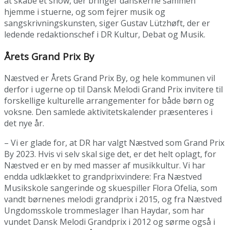
at skabe et show, der bringer danskerne sammen
hjemme i stuerne, og som fejrer musik og
sangskrivningskunsten, siger Gustav Lützhøft, der er
ledende redaktionschef i DR Kultur, Debat og Musik.
Årets Grand Prix By
Næstved er Årets Grand Prix By, og hele kommunen vil
derfor i ugerne op til Dansk Melodi Grand Prix invitere til
forskellige kulturelle arrangementer for både børn og
voksne. Den samlede aktivitetskalender præsenteres i
det nye år.
– Vi er glade for, at DR har valgt Næstved som Grand Prix
By 2023. Hvis vi selv skal sige det, er det helt oplagt, for
Næstved er en by med masser af musikkultur. Vi har
endda udklækket to grandprixvindere: Fra Næstved
Musikskole sangerinde og skuespiller Flora Ofelia, som
vandt børnenes melodi grandprix i 2015, og fra Næstved
Ungdomsskole trommeslager Ihan Haydar, som har
vundet Dansk Melodi Grandprix i 2012 og sørme også i