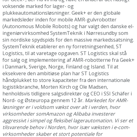
voksende marked for lager- og
plukkeautomationsløsninger. Geek+ er den globale
markedsleder inden for mobile AMR-gulvrobotter
(Autonomous Mobile Robots) og har valgt den danske el-
ingeniørvirksomhed SystemTeknik i Nørresundby som
sin nordiske spydspids for den massive markedssatsning.
SystemTeknik etablerer en ny forretningsenhed, ST
Logistics, til at varetage opgaven. ST Logistics skal stå
for salg og implementering af AMR-robotterne fra Geek+
i Danmark, Sverige, Norge, Finland og Island. Til at
eksekvere den ambitiøse plan har ST Logistics
håndplukket to store kapaciteter fra den internationale
logistikbranche, Morten Kirch og Ole Madsen,
henholdsvis tidligere salgsdirektør og CEO i SSI Schäfer i
Nord- og Østeuropa gennem 12 år.
Markedet for AMR-
løsninger er i voldsom vækst over alt i verden, hvor
virksomheder somAmazon og Alibaba investerer
aggressivt i simpel og fleksibel lagerautomation. Vi ser et
tilsvarende behov i Norden, hvor især væksten i e-com-
virksomheder skaber et stort potentiale for