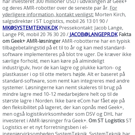
har investeret 300 millioner USD i udviklingen af Geek+
og deres AMR-robotter over de seneste par år.
For
yderligere information, kontakt venligst:
Morten Kirch,
salgsdirektør i ST Logistics, mobil 26 13 01 90 /
MK@SYSTEMTEKNIK.DK
Pressekontakt: Jacob Lange,
Lange PR, mobil 20 76 30 20 /
JACOB@LANGEPR.DK
Fakta
om Geek+ AMR-løsninger
AMR-robotterne har en typisk
tilbagebetalingstid på et til to år og kan med standard-
software implementeres på blot tre uger. De kræver ikke
særlige forhold, men kan køre på almindeligt
industrigulv, hvor de kan lagre og plukke karton- og
plastkasser i op til otte meters højde. Alt er baseret på
standard-software, som nemt kan integreres med andre
systemer. Løsningerne kan nemt skaleres til brug på
mindre lagre med 10-12 medarbejdere helt op til de
største lagre i Norden. Ikke bare eCom har fået øje på
den fleksibilitet på lageret, der kan opnås med Geek+,
men også logistikvirksomheder som DSV og DHL har
investeret i AMR-løsninger fra Geek+.
Om ST Logistics
ST
Logistics er et nyt forretningsben i el-
ingeniørvirksomheden SystemTeknik. SystemTeknik har