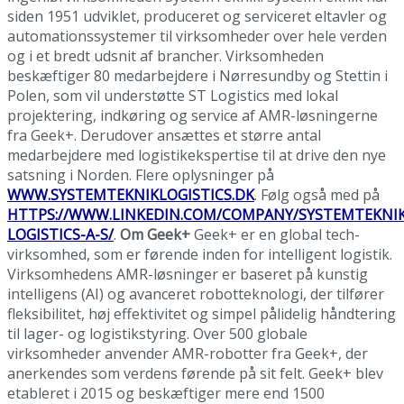
siden 1951 udviklet, produceret og serviceret eltavler og
automationssystemer til virksomheder over hele verden
og i et bredt udsnit af brancher. Virksomheden
beskæftiger 80 medarbejdere i Nørresundby og Stettin i
Polen, som vil understøtte ST Logistics med lokal
projektering, indkøring og service af AMR-løsningerne
fra Geek+. Derudover ansættes et større antal
medarbejdere med logistikekspertise til at drive den nye
satsning i Norden. Flere oplysninger på
WWW.SYSTEMTEKNIKLOGISTICS.DK
. Følg også med på
HTTPS://WWW.LINKEDIN.COM/COMPANY/SYSTEMTEKNIK
LOGISTICS-A-S/
.
Om Geek+
Geek+ er en global tech-
virksomhed, som er førende inden for intelligent logistik.
Virksomhedens AMR-løsninger er baseret på kunstig
intelligens (AI) og avanceret robotteknologi, der tilfører
fleksibilitet, høj effektivitet og simpel pålidelig håndtering
til lager- og logistikstyring. Over 500 globale
virksomheder anvender AMR-robotter fra Geek+, der
anerkendes som verdens førende på sit felt. Geek+ blev
etableret i 2015 og beskæftiger mere end 1500