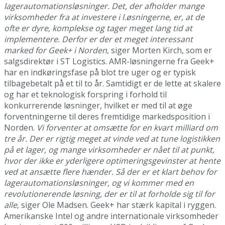
lagerautomationsløsninger. Det, der afholder mange
virksomheder fra at investere i l.øsningerne, er, at de
ofte er dyre, komplekse og tager meget lang tid at
implementere. Derfor er der et meget interessant
marked for Geek+ i Norden
, siger Morten Kirch, som er
salgsdirektør i ST Logistics.
AMR-løsningerne fra Geek+
har en indkøringsfase på blot tre uger og er typisk
tilbagebetalt på et til to år. Samtidigt er de lette at skalere
og har et teknologisk forspring i forhold til
konkurrerende løsninger, hvilket er med til at øge
forventningerne til deres fremtidige markedsposition i
Norden.
Vi forventer at omsætte for en kvart milliard om
tre år. Der er rigtig meget at vinde ved at tune logistikken
på et lager, og mange virksomheder er nået til at punkt,
hvor der ikke er yderligere optimeringsgevinster at hente
ved at ansætte flere hænder. Så der er et klart behov for
lagerautomationsløsninger, og vi kommer med en
revolutionerende løsning, der er til at forholde sig til for
alle
, siger Ole Madsen.
Geek+ har stærk kapital i ryggen.
Amerikanske Intel og andre internationale virksomheder