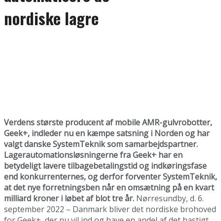
nordiske lagre
Verdens største producent af mobile AMR-gulvrobotter,
Geek+, indleder nu en kæmpe satsning i Norden og har
valgt danske SystemTeknik som samarbejdspartner.
Lagerautomationsløsningerne fra Geek+ har en
betydeligt lavere tilbagebetalingstid og indkøringsfase
end konkurrenternes, og derfor forventer SystemTeknik,
at det nye forretningsben når en omsætning på en kvart
milliard kroner i løbet af blot tre år.
Nørresundby, d. 6.
september 2022 – Danmark bliver det nordiske brohoved
for Geek+, der nu vil ind og have en andel af det hastigt