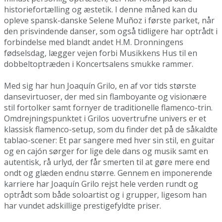
historiefortælling og æstetik. I denne måned kan du
opleve spansk-danske Selene Muñoz i første parket, når
den prisvindende danser, som også tidligere har optrådt i
forbindelse med blandt andet H.M. Dronningens
fødselsdag, lægger vejen forbi Musikkens Hus til en
dobbeltoptræden i Koncertsalens smukke rammer.
Med sig har hun Joaquín Grilo, en af vor tids største
dansevirtuoser, der med sin flamboyante og visionære
stil fortolker samt fornyer de traditionelle flamenco-trin.
Omdrejningspunktet i Grilos uovertrufne univers er et
klassisk flamenco-setup, som du finder det på de såkaldte
tablao-scener: Et par sangere med hver sin stil, en guitar
og en cajón sørger for lige dele dans og musik samt en
autentisk, rå urlyd, der får smerten til at gøre mere end
ondt og glæden endnu større. Gennem en imponerende
karriere har Joaquín Grilo rejst hele verden rundt og
optrådt som både soloartist og i grupper, ligesom han
har vundet adskillige prestigefyldte priser.