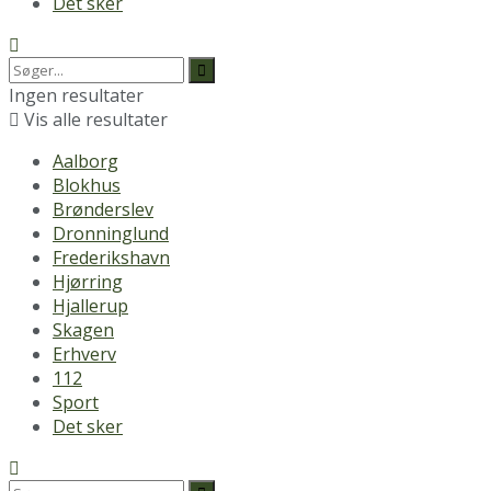
Det sker
Ingen resultater
Vis alle resultater
Aalborg
Blokhus
Brønderslev
Dronninglund
Frederikshavn
Hjørring
Hjallerup
Skagen
Erhverv
112
Sport
Det sker