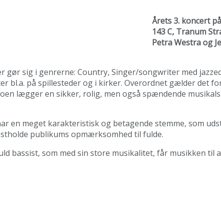
Årets 3. koncert p
143 C, Tranum Stra
Petra Westra og Je
r gør sig i genrerne: Country, Singer/songwriter med jazzede
r bl.a. på spillesteder og i kirker. Overordnet gælder det fo
Duoen lægger en sikker, rolig, men også spændende musikal
 har en meget karakteristisk og betagende stemme, som udstr
fastholde publikums opmærksomhed til fulde.
 bassist, som med sin store musikalitet, får musikken til at 