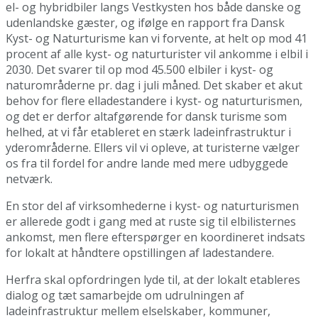
el- og hybridbiler langs Vestkysten hos både danske og
udenlandske gæster, og ifølge en rapport fra Dansk
Kyst- og Naturturisme kan vi forvente, at helt op mod 41
procent af alle kyst- og naturturister vil ankomme i elbil i
2030. Det svarer til op mod 45.500 elbiler i kyst- og
naturområderne pr. dag i juli måned. Det skaber et akut
behov for flere elladestandere i kyst- og naturturismen,
og det er derfor altafgørende for dansk turisme som
helhed, at vi får etableret en stærk ladeinfrastruktur i
yderområderne. Ellers vil vi opleve, at turisterne vælger
os fra til fordel for andre lande med mere udbyggede
netværk.
En stor del af virksomhederne i kyst- og naturturismen
er allerede godt i gang med at ruste sig til elbilisternes
ankomst, men flere efterspørger en koordineret indsats
for lokalt at håndtere opstillingen af ladestandere.
Herfra skal opfordringen lyde til, at der lokalt etableres
dialog og tæt samarbejde om udrulningen af
ladeinfrastruktur mellem elselskaber, kommuner,