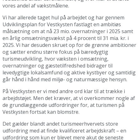
vores andel af vækstmålene.
Vi har allerede taget hul på arbejdet og har gennem
Udviklingsplan for Vestkysten fastlagt en ambitiøs
målsætning om at nå 23 mio. overnatninger i 2025 samt
en årlig omsætningsvækst på 4 procent til 31 mia. kr. i
2025. Vi har desuden skruet op for de grønne ambitioner
og sætter endnu større fokus på bæredygtig
turismeudvikling, hvor væksten i omsætning,
overnatninger og gæstetilfredshed bidrager til
levedygtige lokalsamfund og aktive kystbyer og samtidig
går hånd i hånd med miljø- og naturmæssige hensyn.
På Vestkysten er vi med andre ord klar til at trække i
arbejdstøjet. Men det kræver, at vi overkommer nogle af
de grundlæggende udfordringer for, at turismen på
Vestkysten fortsat kan blomstre.
Det gælder blandt andet turismeerhvervets store
udfordring med at finde kvalificeret arbejdskraft – en
udfordring som kun er blevet mere akut de seneste