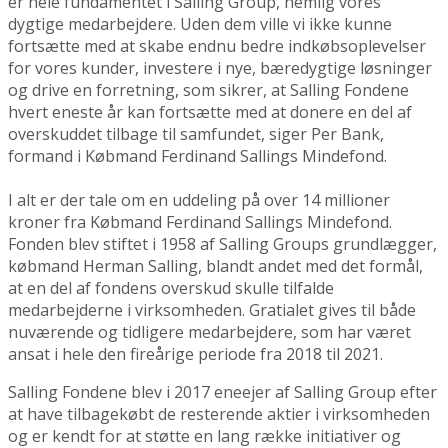
er hele fundamentet i Salling Group, nemlig vores
dygtige medarbejdere. Uden dem ville vi ikke kunne
fortsætte med at skabe endnu bedre indkøbsoplevelser
for vores kunder, investere i nye, bæredygtige løsninger
og drive en forretning, som sikrer, at Salling Fondene
hvert eneste år kan fortsætte med at donere en del af
overskuddet tilbage til samfundet, siger Per Bank,
formand i Købmand Ferdinand Sallings Mindefond.
I alt er der tale om en uddeling på over 14 millioner
kroner fra Købmand Ferdinand Sallings Mindefond.
Fonden blev stiftet i 1958 af Salling Groups grundlægger,
købmand Herman Salling, blandt andet med det formål,
at en del af fondens overskud skulle tilfalde
medarbejderne i virksomheden. Gratialet gives til både
nuværende og tidligere medarbejdere, som har været
ansat i hele den fireårige periode fra 2018 til 2021.
Salling Fondene blev i 2017 eneejer af Salling Group efter
at have tilbagekøbt de resterende aktier i virksomheden
og er kendt for at støtte en lang række initiativer og