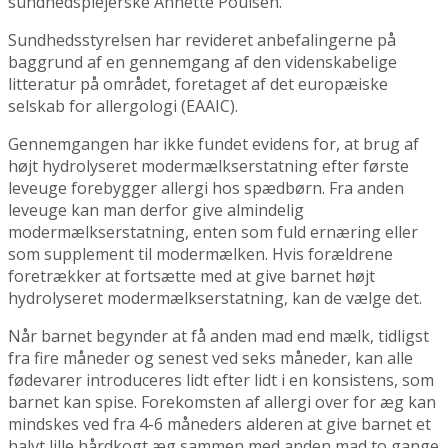
sundhedsplejerske Annette Poulsen.
Sundhedsstyrelsen har revideret anbefalingerne på
baggrund af en gennemgang af den videnskabelige
litteratur på området, foretaget af det europæiske
selskab for allergologi (EAAIC).
Gennemgangen har ikke fundet evidens for, at brug af
højt hydrolyseret modermælkserstatning efter første
leveuge forebygger allergi hos spædbørn. Fra anden
leveuge kan man derfor give almindelig
modermælkserstatning, enten som fuld ernæring eller
som supplement til modermælken. Hvis forældrene
foretrækker at fortsætte med at give barnet højt
hydrolyseret modermælkserstatning, kan de vælge det.
Når barnet begynder at få anden mad end mælk, tidligst
fra fire måneder og senest ved seks måneder, kan alle
fødevarer introduceres lidt efter lidt i en konsistens, som
barnet kan spise. Forekomsten af allergi over for æg kan
mindskes ved fra 4-6 måneders alderen at give barnet et
halvt lille hårdkogt æg sammen med anden mad to gange