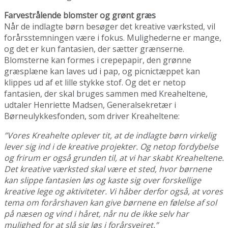
Farvestrålende blomster og grønt græs
Når de indlagte børn besøger det kreative værksted, vil
forårsstemningen være i fokus. Mulighederne er mange,
og det er kun fantasien, der sætter grænserne.
Blomsterne kan formes i crepepapir, den grønne
græsplæne kan laves ud i pap, og picnictæppet kan
klippes ud af et lille stykke stof. Og det er netop
fantasien, der skal bruges sammen med Kreaheltene,
udtaler Henriette Madsen, Generalsekretær i
Børneulykkesfonden, som driver Kreaheltene:
”Vores Kreahelte oplever tit, at de indlagte børn virkelig
lever sig ind i de kreative projekter. Og netop fordybelse
og frirum er også grunden til, at vi har skabt Kreaheltene.
Det kreative værksted skal være et sted, hvor børnene
kan slippe fantasien løs og kaste sig over forskellige
kreative lege og aktiviteter. Vi håber derfor også, at vores
tema om forårshaven kan give børnene en følelse af sol
på næsen og vind i håret, når nu de ikke selv har
mulighed for at slå sig løs i forårsvejret.”