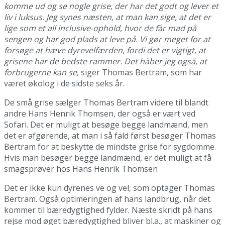
komme ud og se nogle grise, der har det godt og lever et
liv i luksus. Jeg synes næsten, at man kan sige, at det er
lige som et all inclusive-ophold, hvor de får mad på
sengen og har god plads at leve på. Vi gør meget for at
forsøge at hæve dyrevelfærden, fordi det er vigtigt, at
grisene har de bedste rammer. Det håber jeg også, at
forbrugerne kan se
, siger Thomas Bertram, som har
været økolog i de sidste seks år.
De små grise sælger Thomas Bertram videre til blandt
andre Hans Henrik Thomsen, der også er vært ved
Sofari. Det er muligt at besøge begge landmænd, men
det er afgørende, at man i så fald først besøger Thomas
Bertram for at beskytte de mindste grise for sygdomme.
Hvis man besøger begge landmænd, er det muligt at få
smagsprøver hos Hans Henrik Thomsen
Det er ikke kun dyrenes ve og vel, som optager Thomas
Bertram. Også optimeringen af hans landbrug, når det
kommer til bæredygtighed fylder. Næste skridt på hans
rejse mod øget bæredygtighed bliver bl.a., at maskiner og