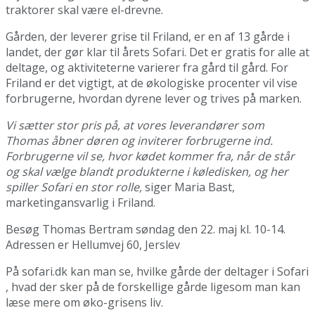
traktorer skal være el-drevne.
Gården, der leverer grise til Friland, er en af 13 gårde i
landet, der gør klar til årets Sofari. Det er gratis for alle at
deltage, og aktiviteterne varierer fra gård til gård. For
Friland er det vigtigt, at de økologiske procenter vil vise
forbrugerne, hvordan dyrene lever og trives på marken.
Vi sætter stor pris på, at vores leverandører som
Thomas åbner døren og inviterer forbrugerne ind.
Forbrugerne vil se, hvor kødet kommer fra, når de står
og skal vælge blandt produkterne i køledisken, og her
spiller Sofari en stor rolle,
siger Maria Bast,
marketingansvarlig i Friland.
Besøg Thomas Bertram søndag den 22. maj kl. 10-14.
Adressen er Hellumvej 60, Jerslev
På sofari.dk kan man se, hvilke gårde der deltager i Sofari
, hvad der sker på de forskellige gårde ligesom man kan
læse mere om øko-grisens liv.