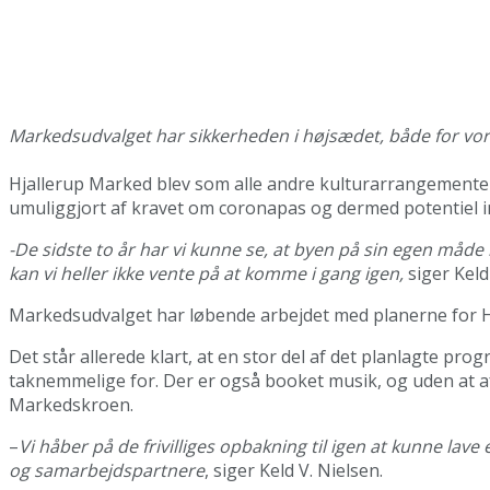
Markedsudvalget har sikkerheden i højsædet, både for vores
Hjallerup Marked blev som alle andre kulturarrangementer
umuliggjort af kravet om coronapas og dermed potentiel i
-De sidste to år har vi kunne se, at byen på sin egen måde
kan vi heller ikke vente på at komme i gang igen,
siger Keld
Markedsudvalget har løbende arbejdet med planerne for Hja
Det står allerede klart, at en stor del af det planlagte pro
taknemmelige for. Der er også booket musik, og uden at af
Markedskroen.
–
Vi håber på de frivilliges opbakning til igen at kunne la
og samarbejdspartnere
, siger Keld V. Nielsen.