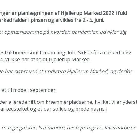
ninger er planlægningen af Hjallerup Marked 2022 i fuld
rked falder i pinsen og afvikles fra 2.- 5. juni.
get opmærksomme på hvordan pandemien udvikler sig.
triktioner som forsamlingsloft. Sidste års marked blev
, vi ikke har afholdt Hjallerup Marked.
nge har svært ved at undvære Hjallerup Marked, og derfor
et til møde i september.
r der allerede rift om kræmmerpladserne, hvilket vi er yderst
arkedsteltet og et par solide og brede navne i
 vores mange gæster, kræmmere, hesteprangere, leverandører