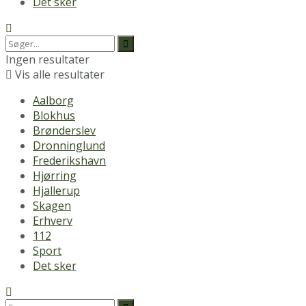
Det sker
Ingen resultater
Vis alle resultater
Aalborg
Blokhus
Brønderslev
Dronninglund
Frederikshavn
Hjørring
Hjallerup
Skagen
Erhverv
112
Sport
Det sker