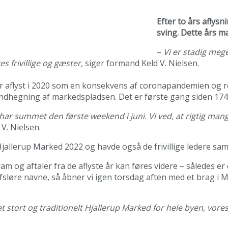
Efter to års aflys
sving. Dette års ma
–
Vi er stadig me
 frivillige og gæster,
siger formand Keld V. Nielsen.
 aflyst i 2020 som en konsekvens af coronapandemien og res
ndhegning af markedspladsen. Det er første gang siden 1744
 har summet den første weekend i juni. Vi ved, at rigtig ma
 V. Nielsen.
llerup Marked 2022 og havde også de frivillige ledere saml
gram og aftaler fra de aflyste år kan føres videre – således e
sløre navne, så åbner vi igen torsdag aften med et brag i M
ve et stort og traditionelt Hjallerup Marked for hele byen,