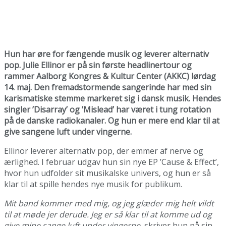
Hun har øre for fængende musik og leverer alternativ
pop. Julie Ellinor er på sin første headlinertour og
rammer Aalborg Kongres & Kultur Center (AKKC) lørdag
14. maj. Den fremadstormende sangerinde har med sin
karismatiske stemme markeret sig i dansk musik. Hendes
singler ’Disarray’ og ’Mislead’ har været i tung rotation
på de danske radiokanaler. Og hun er mere end klar til at
give sangene luft under vingerne.
Ellinor leverer alternativ pop, der emmer af nerve og
ærlighed. I februar udgav hun sin nye EP ’Cause & Effect’,
hvor hun udfolder sit musikalske univers, og hun er så
klar til at spille hendes nye musik for publikum.
Mit band kommer med mig, og jeg glæder mig helt vildt
til at møde jer derude. Jeg er så klar til at komme ud og
give mine sange luft under vingerne,
skriver hun på sin