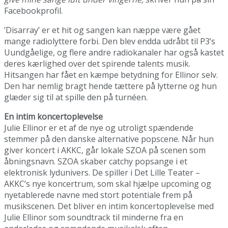
Facebookprofil.
’Disarray’ er et hit og sangen kan næppe være gået
mange radiolyttere forbi. Den blev endda udråbt til P3’s
Uundgåelige, og flere andre radiokanaler har også kastet
deres kærlighed over det spirende talents musik.
Hitsangen har fået en kæmpe betydning for Ellinor selv.
Den har nemlig bragt hende tættere på lytterne og hun
glæder sig til at spille den på turnéen.
En intim koncertoplevelse
Julie Ellinor er et af de nye og utroligt spændende
stemmer på den danske alternative popscene. Når hun
giver koncert i AKKC, går lokale SZOA på scenen som
åbningsnavn. SZOA skaber catchy popsange i et
elektronisk lydunivers. De spiller i Det Lille Teater –
AKKC’s nye koncertrum, som skal hjælpe upcoming og
nyetablerede navne med stort potentiale frem på
musikscenen. Det bliver en intim koncertoplevelse med
Julie Ellinor som soundtrack til minderne fra en