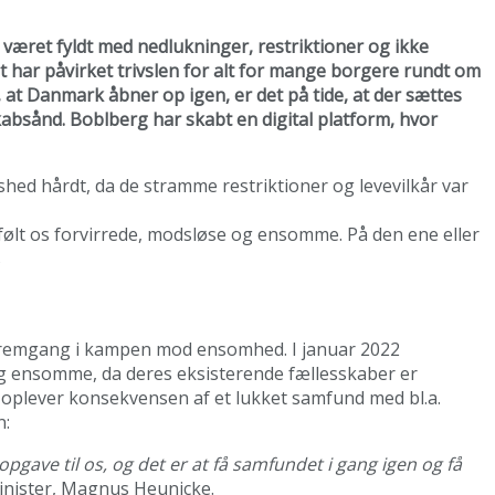
r været fyldt med nedlukninger, restriktioner og ikke
t har påvirket trivslen for alt for mange borgere rundt om
d, at Danmark åbner op igen, er det på tide, at der sættes
kabsånd. Boblberg har skabt en digital platform, hvor
shed hårdt, da de stramme restriktioner og levevilkår var
har følt os forvirrede, modsløse og ensomme. På den ene eller
s
 fremgang i kampen mod ensomhed. I januar 2022
og ensomme, da deres eksisterende fællesskaber er
oplever konsekvensen af et lukket samfund med bl.a.
n:
gave til os, og det er at få samfundet i gang igen og få
inister, Magnus Heunicke.