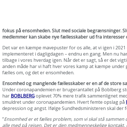
fokus på ensomheden. Slut med sociale begrænsninger. Slut 
medlemmer kan skabe nye fællesskaber ud fra interesser 
Det var en kæmpe mavepuster for os alle, at vi igen i 2021
implementeret i dagligdagen – endnu en gang. Men nu har 
tilbage i vores hverdag igen. Når det er sagt, så er det vig
anden måde har vi haft hver vores kamp at kæmpe under pa
fælles om, og det er ensomheden.
Ensomhed og manglende fællesskaber er en af de store s
Under coronapandemien er brugerantallet på Boblberg ste
har
BOBLBERG
oplevet 70% mere trafik sammenlignet med j
smuldret under coronapandemien. Hvert femte opslag på
depression og angst. Ifølge Sundhedsministeren skal der
”
Ensomhed er et fælles problem, som vi skal stå sammen om,
alle med på rejsen. Det er den medmenneskelige kontakt,