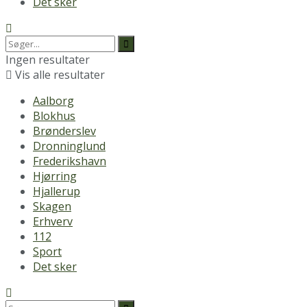
Det sker
Ingen resultater
Vis alle resultater
Aalborg
Blokhus
Brønderslev
Dronninglund
Frederikshavn
Hjørring
Hjallerup
Skagen
Erhverv
112
Sport
Det sker