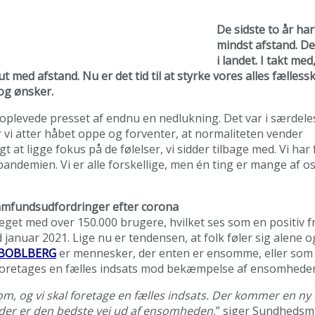
De sidste to år ha
mindst afstand. De
i landet. I takt me
med afstand. Nu er det tid til at styrke vores alles fælless
og ønsker.
 oplevede presset af endnu en nedlukning. Det var i særdele
vi atter håbet oppe og forventer, at normaliteten vender
tigt at ligge fokus på de følelser, vi sidder tilbage med. Vi 
ndemien. Vi er alle forskellige, men én ting er mange af o
amfundsudfordringer efter corona
get med over 150.000 brugere, hvilket ses som en positiv
anuar 2021. Lige nu er tendensen, at folk føler sig alene 
BOBLBERG
er mennesker, der enten er ensomme, eller som 
 foretages en fælles indsats mod bekæmpelse af ensomhede
 og vi skal foretage en fælles indsats. Der kommer en ny op
 der er den bedste vej ud af ensomheden
,” siger Sundhedsm