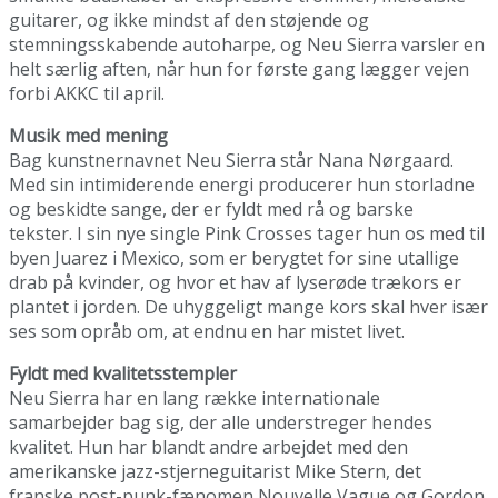
guitarer, og ikke mindst af den støjende og
stemningsskabende autoharpe, og Neu Sierra varsler en
helt særlig aften, når hun for første gang lægger vejen
forbi AKKC til april.
Musik med mening
Bag kunstnernavnet Neu Sierra står Nana Nørgaard.
Med sin intimiderende energi producerer hun storladne
og beskidte sange, der er fyldt med rå og barske
tekster. I sin nye single Pink Crosses tager hun os med til
byen Juarez i Mexico, som er berygtet for sine utallige
drab på kvinder, og hvor et hav af lyserøde trækors er
plantet i jorden. De uhyggeligt mange kors skal hver især
ses som opråb om, at endnu en har mistet livet.
Fyldt med kvalitetsstempler
Neu Sierra har en lang række internationale
samarbejder bag sig, der alle understreger hendes
kvalitet. Hun har blandt andre arbejdet med den
amerikanske jazz-stjerneguitarist Mike Stern, det
franske post-punk-fænomen Nouvelle Vague og Gordon