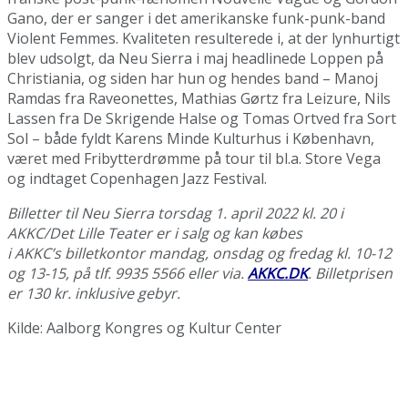
Gano, der er sanger i det amerikanske funk-punk-band
Violent Femmes. Kvaliteten resulterede i, at der lynhurtigt
blev udsolgt, da Neu Sierra i maj headlinede Loppen på
Christiania, og siden har hun og hendes band – Manoj
Ramdas fra Raveonettes, Mathias Gørtz fra Leizure, Nils
Lassen fra De Skrigende Halse og Tomas Ortved fra Sort
Sol – både fyldt Karens Minde Kulturhus i København,
været med Fribytterdrømme på tour til bl.a. Store Vega
og indtaget Copenhagen Jazz Festival.
Billetter til Neu Sierra torsdag 1. april 2022 kl. 20 i
AKKC/Det Lille Teater er i salg og kan købes
i AKKC’s billetkontor mandag, onsdag og fredag kl. 10-12
og 13-15, på tlf. 9935 5566 eller via.
AKKC.DK
. Billetprisen
er 130 kr. inklusive gebyr.
Kilde: Aalborg Kongres og Kultur Center