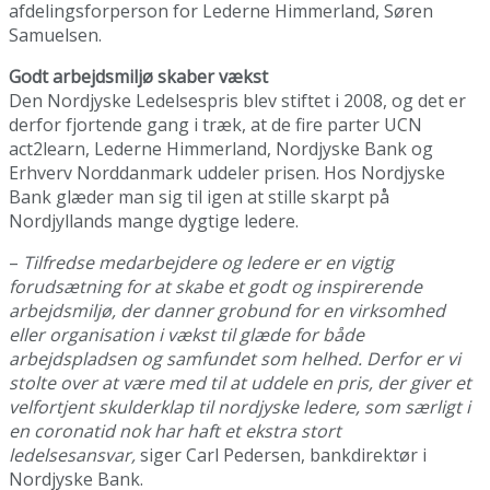
afdelingsforperson for Lederne Himmerland, Søren
Samuelsen.
Godt arbejdsmiljø skaber vækst
Den Nordjyske Ledelsespris blev stiftet i 2008, og det er
derfor fjortende gang i træk, at de fire parter UCN
act2learn, Lederne Himmerland, Nordjyske Bank og
Erhverv Norddanmark uddeler prisen. Hos Nordjyske
Bank glæder man sig til igen at stille skarpt på
Nordjyllands mange dygtige ledere.
–
Tilfredse medarbejdere og ledere er en vigtig
forudsætning for at skabe et godt og inspirerende
arbejdsmiljø, der danner grobund for en virksomhed
eller organisation i vækst til glæde for både
arbejdspladsen og samfundet som helhed. Derfor er vi
stolte over at være med til at uddele en pris, der giver et
velfortjent skulderklap til nordjyske ledere, som særligt i
en coronatid nok har haft et ekstra stort
ledelsesansvar,
siger Carl Pedersen, bankdirektør i
Nordjyske Bank.