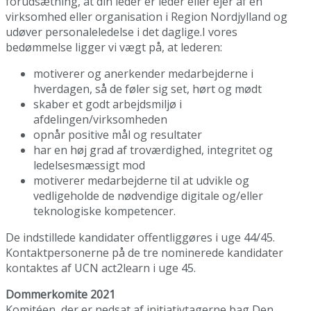
forudsætning, at din leder er leder eller ejer af en
virksomhed eller organisation i Region Nordjylland og
udøver personaleledelse i det daglige.I vores
bedømmelse ligger vi vægt på, at lederen:
motiverer og anerkender medarbejderne i
hverdagen, så de føler sig set, hørt og mødt
skaber et godt arbejdsmiljø i
afdelingen/virksomheden
opnår positive mål og resultater
har en høj grad af troværdighed, integritet og
ledelsesmæssigt mod
motiverer medarbejderne til at udvikle og
vedligeholde de nødvendige digitale og/eller
teknologiske kompetencer.
De indstillede kandidater offentliggøres i uge 44/45.
Kontaktpersonerne på de tre nominerede kandidater
kontaktes af UCN act2learn i uge 45.
Dommerkomite 2021
Komitéen, der er nedsat af initiativtagerne bag Den