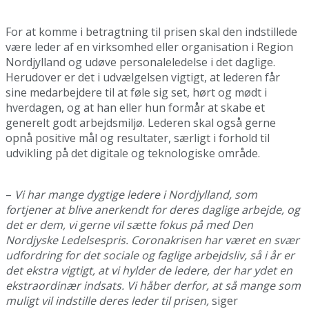
For at komme i betragtning til prisen skal den indstillede
være leder af en virksomhed eller organisation i Region
Nordjylland og udøve personaleledelse i det daglige.
Herudover er det i udvælgelsen vigtigt, at lederen får
sine medarbejdere til at føle sig set, hørt og mødt i
hverdagen, og at han eller hun formår at skabe et
generelt godt arbejdsmiljø. Lederen skal også gerne
opnå positive mål og resultater, særligt i forhold til
udvikling på det digitale og teknologiske område.
–
Vi har mange dygtige ledere i Nordjylland, som
fortjener at blive anerkendt for deres daglige arbejde, og
det er dem, vi gerne vil sætte fokus på med Den
Nordjyske Ledelsespris. Coronakrisen har været en svær
udfordring for det sociale og faglige arbejdsliv, så i år er
det ekstra vigtigt, at vi hylder de ledere, der har ydet en
ekstraordinær indsats. Vi håber derfor, at så mange som
muligt vil indstille deres leder til prisen,
siger