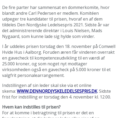
De fire parter har sammensat en dommerkomite, hvor
blandt andre Carl Pedersen er medlem. Komitéen
udpeger tre kandidater til prisen, hvoraf en af dem
tildeles Den Nordjyske Ledelsespris 2021. Sidste år var
det administrerende direktør i Louis Nielsen, Mads
Nygaard, som kunne lade sig hylde som vinder.
I år uddeles prisen torsdag den 18. november på Comwell
Hvide Hus i Aalborg. Foruden æren får vinderen overrakt
en gavecheck til kompetenceudvikling til en værdi af
25.000 kroner, og som noget nyt modtager
virksomheden også en gavecheck på 5.000 kroner til et
valgfrit personalearrangement.
Indstillingen af sin leder skal ske via et online
skema:
WWW.DENNORDJYSKELEDELSESPRIS.DK
. Sidste
frist for indstilling er torsdag den 4. november kl. 12.00.
Hvem kan indstilles til prisen?
For at komme i betragtning til prisen er det en