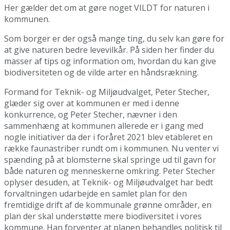
Her gælder det om at gøre noget VILDT for naturen i
kommunen.
Som borger er der også mange ting, du selv kan gøre for
at give naturen bedre levevilkår. På siden her finder du
masser af tips og information om, hvordan du kan give
biodiversiteten og de vilde arter en håndsrækning.
Formand for Teknik- og Miljøudvalget, Peter Stecher,
glæder sig over at kommunen er med i denne
konkurrence, og Peter Stecher, nævner i den
sammenhæng at kommunen allerede er i gang med
nogle initiativer da der i foråret 2021 blev etableret en
række faunastriber rundt om i kommunen. Nu venter vi
spænding på at blomsterne skal springe ud til gavn for
både naturen og menneskerne omkring. Peter Stecher
oplyser desuden, at Teknik- og Miljøudvalget har bedt
forvaltningen udarbejde en samlet plan for den
fremtidige drift af de kommunale grønne områder, en
plan der skal understøtte mere biodiversitet i vores
kommune. Han forventer at planen behandles politisk til