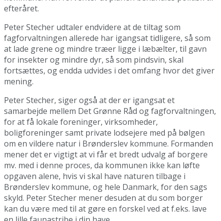
efteråret.
Peter Stecher udtaler endvidere at de tiltag som
fagforvaltningen allerede har igangsat tidligere, så som
at lade grene og mindre træer ligge i læbælter, til gavn
for insekter og mindre dyr, så som pindsvin, skal
fortsættes, og endda udvides i det omfang hvor det giver
mening.
Peter Stecher, siger også at der er igangsat et
samarbejde mellem Det Grønne Råd og fagforvaltningen,
for at få lokale foreninger, virksomheder,
boligforeninger samt private lodsejere med på bølgen
om en vildere natur i Brønderslev kommune. Formanden
mener det er vigtigt at vi får et bredt udvalg af borgere
mv. med i denne proces, da kommunen ikke kan løfte
opgaven alene, hvis vi skal have naturen tilbage i
Brønderslev kommune, og hele Danmark, for den sags
skyld. Peter Stecher mener desuden at du som borger
kan du være med til at gøre en forskel ved at f.eks. lave
en lille faunastribe i din have.