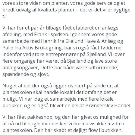
vores store viden om planter, vores gode service og et
bredt udvalg af kvalitets planter – det er det vi er dygtige
til.
Vi har for et par år tilbage fået etableret en anlægs
afdeling, med Frank i spidsen. Igennem vores gode
samarbejde med Henrik fra Ellelund Have & Anlæg og
Palle fra Aktiv Brolægning, har vi også fået fødderne
indenfor ved store entreprenører på Sjælland. Vi over
flere omgange har været på Sjælland og lave store
anlægsopgaver, Dette har både være udfordrende,
spændende og sjovt.
Noget af det der også ligger os nært på sinde er, at
planteskolen skal handle lokalt i det omfang det er
muligt. Vi har idag et samarbejde med flere lokale
butikker, og er også blevet en del af Brønderslev Handel.
Vi har fået pakkeshop, og den har givet os mulighed for
at nå ud til nogle mennesker vi normalvis ikke mødte i
planteskolen. Den har skabt et dejligt flow i butikken.