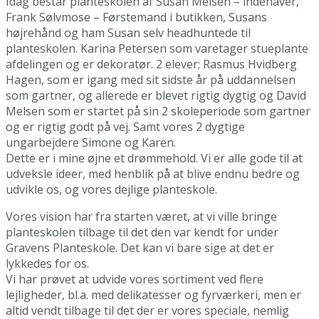
Idag består planteskolen af Susan Melsen – indehaver,
Frank Sølvmose – Førstemand i butikken, Susans
højrehånd og ham Susan selv headhuntede til
planteskolen. Karina Petersen som varetager stueplante
afdelingen og er dekoratør. 2 elever; Rasmus Hvidberg
Hagen, som er igang med sit sidste år på uddannelsen
som gartner, og allerede er blevet rigtig dygtig og David
Melsen som er startet på sin 2 skoleperiode som gartner
og er rigtig godt på vej. Samt vores 2 dygtige
ungarbejdere Simone og Karen.
Dette er i mine øjne et drømmehold. Vi er alle gode til at
udveksle ideer, med henblik på at blive endnu bedre og
udvikle os, og vores dejlige planteskole.
Vores vision har fra starten været, at vi ville bringe
planteskolen tilbage til det den var kendt for under
Gravens Planteskole. Det kan vi bare sige at det er
lykkedes for os.
Vi har prøvet at udvide vores sortiment ved flere
lejligheder, bl.a. med delikatesser og fyrværkeri, men er
altid vendt tilbage til det der er vores speciale, nemlig