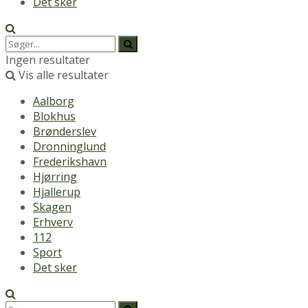
Det sker
Ingen resultater
Vis alle resultater
Aalborg
Blokhus
Brønderslev
Dronninglund
Frederikshavn
Hjørring
Hjallerup
Skagen
Erhverv
112
Sport
Det sker