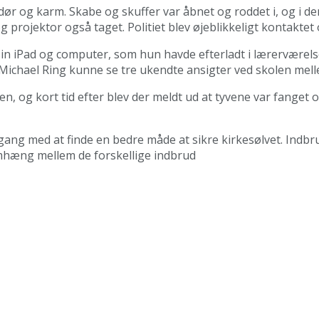
dør og karm. Skabe og skuffer var åbnet og roddet i, og i de
og projektor også taget. Politiet blev øjeblikkeligt kontaktet
n iPad og computer, som hun havde efterladt i lærerværelse
 Michael Ring kunne se tre ukendte ansigter ved skolen mel
n, og kort tid efter blev der meldt ud at tyvene var fanget o
gang med at finde en bedre måde at sikre kirkesølvet. Indbr
mhæng mellem de forskellige indbrud