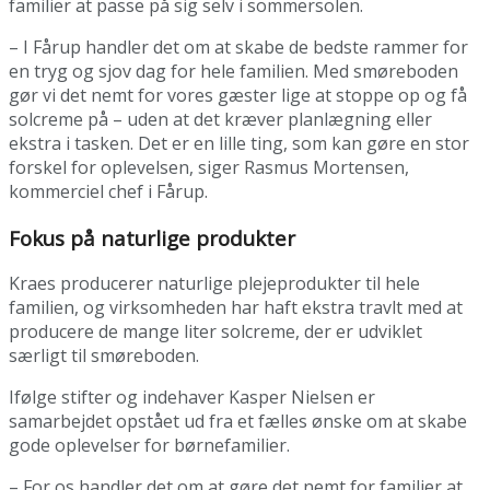
familier at passe på sig selv i sommersolen.
– I Fårup handler det om at skabe de bedste rammer for
en tryg og sjov dag for hele familien. Med smøreboden
gør vi det nemt for vores gæster lige at stoppe op og få
solcreme på – uden at det kræver planlægning eller
ekstra i tasken. Det er en lille ting, som kan gøre en stor
forskel for oplevelsen, siger Rasmus Mortensen,
kommerciel chef i Fårup.
Fokus på naturlige produkter
Kraes producerer naturlige plejeprodukter til hele
familien, og virksomheden har haft ekstra travlt med at
producere de mange liter solcreme, der er udviklet
særligt til smøreboden.
Ifølge stifter og indehaver Kasper Nielsen er
samarbejdet opstået ud fra et fælles ønske om at skabe
gode oplevelser for børnefamilier.
– For os handler det om at gøre det nemt for familier at