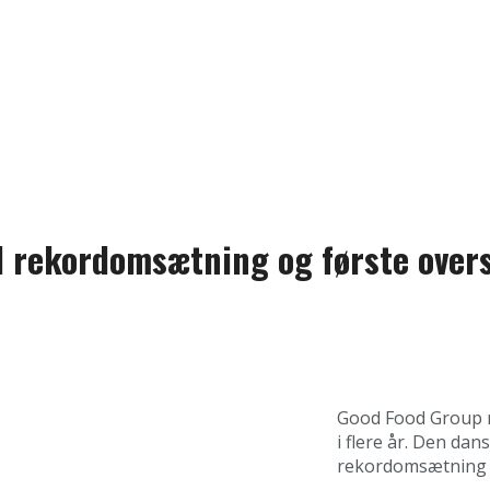
d rekordomsætning og første overs
Good Food Group m
i flere år. Den da
rekordomsætning o