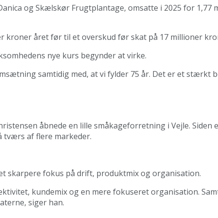
anica og Skælskør Frugtplantage, omsatte i 2025 for 1,77 m
 kroner året før til et overskud før skat på 17 millioner kro
irksomhedens nye kurs begynder at virke.
sætning samtidig med, at vi fylder 75 år. Det er et stærkt bev
istensen åbnede en lille småkageforretning i Vejle. Siden e
tværs af flere markeder.
t skarpere fokus på drift, produktmix og organisation.
ektivitet, kundemix og en mere fokuseret organisation. Samti
aterne, siger han.