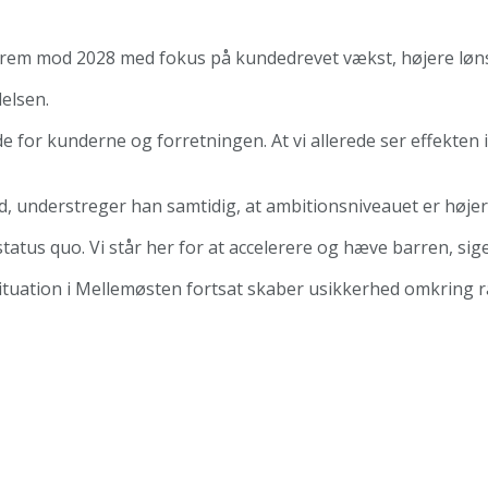
 frem mod 2028 med fokus på kundedrevet vækst, højere løns
delsen.
 for kunderne og forretningen. At vi allerede ser effekten i
ad, understreger han samtidig, at ambitionsniveauet er høje
 status quo. Vi står her for at accelerere og hæve barren, sig
tuation i Mellemøsten fortsat skaber usikkerhed omkring råv