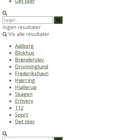
Det sker
Ingen resultater
Vis alle resultater
Aalborg
Blokhus
Brønderslev
Dronninglund
Frederikshavn
Hjørring
Hjallerup
Skagen
Erhverv
112
Sport
Det sker