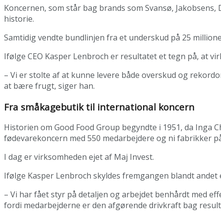
Koncernen, som står bag brands som Svansø, Jakobsens, D
historie.
Samtidig vendte bundlinjen fra et underskud på 25 millioner
Ifølge CEO Kasper Lenbroch er resultatet et tegn på, at v
– Vi er stolte af at kunne levere både overskud og rekordom
at bære frugt, siger han.
Fra småkagebutik til international koncern
Historien om Good Food Group begyndte i 1951, da Inga Chr
fødevarekoncern med 550 medarbejdere og ni fabrikker på 
I dag er virksomheden ejet af Maj Invest.
Ifølge Kasper Lenbroch skyldes fremgangen blandt andet e
– Vi har fået styr på detaljen og arbejdet benhårdt med eff
fordi medarbejderne er den afgørende drivkraft bag result