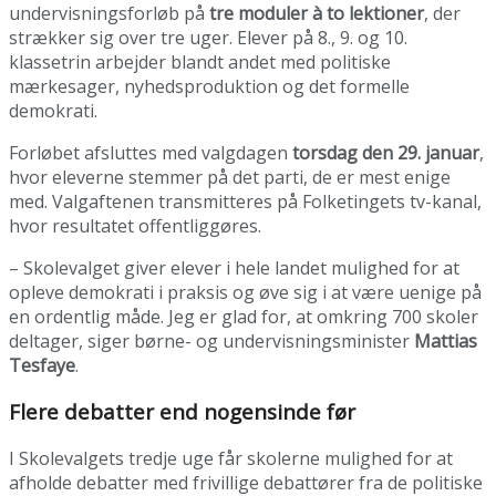
undervisningsforløb på
tre moduler à to lektioner
, der
strækker sig over tre uger. Elever på 8., 9. og 10.
klassetrin arbejder blandt andet med politiske
mærkesager, nyhedsproduktion og det formelle
demokrati.
Forløbet afsluttes med valgdagen
torsdag den 29. januar
,
hvor eleverne stemmer på det parti, de er mest enige
med. Valgaftenen transmitteres på Folketingets tv-kanal,
hvor resultatet offentliggøres.
– Skolevalget giver elever i hele landet mulighed for at
opleve demokrati i praksis og øve sig i at være uenige på
en ordentlig måde. Jeg er glad for, at omkring 700 skoler
deltager, siger børne- og undervisningsminister
Mattias
Tesfaye
.
Flere debatter end nogensinde før
I Skolevalgets tredje uge får skolerne mulighed for at
afholde debatter med frivillige debattører fra de politiske