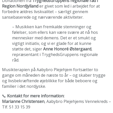
Donationen fra
TryghedsGruppens regionale råd i
Region Nordjylland
er givet som led i arbejdet for at
forbedre ældres livskvalitet – særligt gennem
sansebaserede og nærværende aktiviteter.
– Musikken kan fremkalde stemninger og
følelser, som ellers kan være svære at nå hos
mennesker med demens. Det er et smukt og
vigtigt initiativ, og vi er glade for at kunne
støtte det, siger
Anne Honoré Østergaard
,
repræsentant i TryghedsGruppens regionale
råd.
Musikterapien på Aabybro Plejehjem fortsætter to
gange om måneden de næste to år – og skaber trygge
og livsbekræftende øjeblikke for både beboere og
familier i det nordjyske.
📞
Kontakt for mere information:
Marianne Christensen
, Aabybro Plejehjems Vennekreds –
Tlf. 51 33 15 39