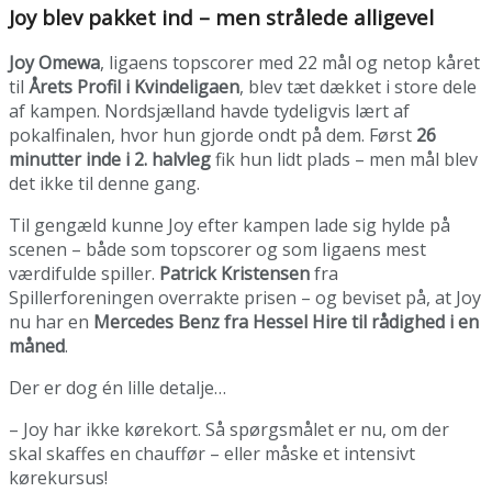
Joy blev pakket ind – men strålede alligevel
Joy Omewa
, ligaens topscorer med 22 mål og netop kåret
til
Årets Profil i Kvindeligaen
, blev tæt dækket i store dele
af kampen. Nordsjælland havde tydeligvis lært af
pokalfinalen, hvor hun gjorde ondt på dem. Først
26
minutter inde i 2. halvleg
fik hun lidt plads – men mål blev
det ikke til denne gang.
Til gengæld kunne Joy efter kampen lade sig hylde på
scenen – både som topscorer og som ligaens mest
værdifulde spiller.
Patrick Kristensen
fra
Spillerforeningen overrakte prisen – og beviset på, at Joy
nu har en
Mercedes Benz fra Hessel Hire til rådighed i en
måned
.
Der er dog én lille detalje…
– Joy har ikke kørekort. Så spørgsmålet er nu, om der
skal skaffes en chauffør – eller måske et intensivt
kørekursus!