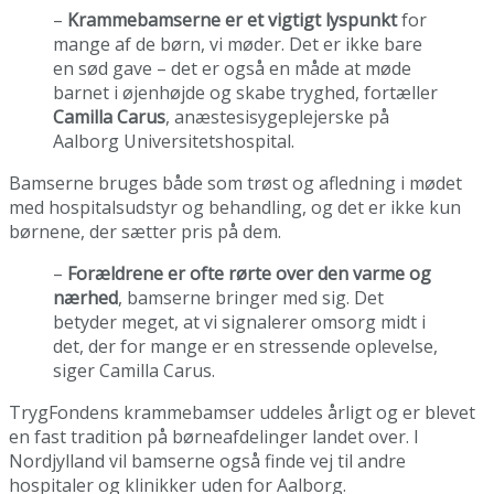
–
Krammebamserne er et vigtigt lyspunkt
for
mange af de børn, vi møder. Det er ikke bare
en sød gave – det er også en måde at møde
barnet i øjenhøjde og skabe tryghed, fortæller
Camilla Carus
, anæstesisygeplejerske på
Aalborg Universitetshospital.
Bamserne bruges både som trøst og afledning i mødet
med hospitalsudstyr og behandling, og det er ikke kun
børnene, der sætter pris på dem.
–
Forældrene er ofte rørte over den varme og
nærhed
, bamserne bringer med sig. Det
betyder meget, at vi signalerer omsorg midt i
det, der for mange er en stressende oplevelse,
siger Camilla Carus.
TrygFondens krammebamser uddeles årligt og er blevet
en fast tradition på børneafdelinger landet over. I
Nordjylland vil bamserne også finde vej til andre
hospitaler og klinikker uden for Aalborg.