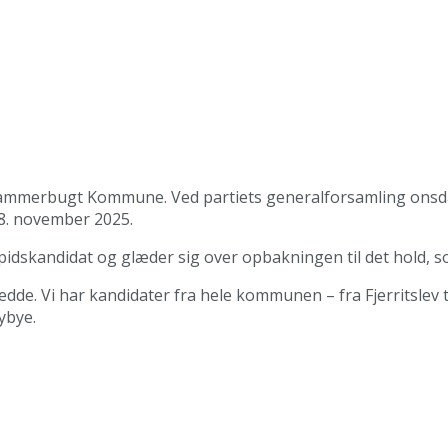
 Jammerbugt Kommune. Ved partiets generalforsamling onsdag
8. november 2025.
idskandidat og glæder sig over opbakningen til det hold, s
dde. Vi har kandidater fra hele kommunen – fra Fjerritslev ti
ybye.