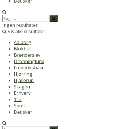
Det sker
Ingen resultater
Vis alle resultater
Aalborg
Blokhus
Brønderslev
Dronninglund
Frederikshavn
Hjørring
Hjallerup
Skagen
Erhverv
112
Sport
Det sker