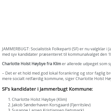
JAMMERBUGT: Socialistisk Folkeparti (SF) er nu valgklar i
med syv kandidater præsenteret til kommunalvalget den 1
Charlotte Holst Høybye fra Klim
er allerede udpeget som sp
– Det er et hold med god lokal forankring og stor faglig bre
mere socialt retfærdig kommune, siger Charlotte Holst Hø
SF’s kandidater i Jammerbugt Kommune:
Charlotte Holst Høybye (Klim)
Jakob Sønderhaven Korsgaard (Fjerritslev)
Susanne Larsen Kristiansen (Jetsmark)