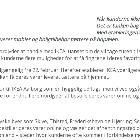
Når kunderne ikke
Det er tanken bag 
Med etableringen a
leveret møbler og boligtilbehør tættere på bopælen.
jyder at handle med IKEA, uanset om de vil tage turen til v
r kunderne flere muligheder for at få fingrene i deres favori
tilgængelig fra 22. februar. Herefter etablerer IKEA yderlig
kan få deres varer leveret tættere på hjemmet.
ur til IKEA Aalborg som en hyggelig udflugt, men vi ved også,
re for endnu flere nordjyder at bestille deres varer online 
yske byer som Skive, Thisted, Frederikshavn og Hjørring. Ser
bestiller deres varer online og vælger det afhentningssted
bmand – steder hvor kunderne ofte kommer i forbindelse m