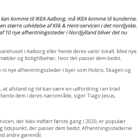
 kan komme til IKEA Aalborg, må IKEA komme til kunderne.
en større udvidelse af Klik & Hent-servicen i det nordjyske.
f 10 nye afhentningssteder i Nordjylland bliver det nu
arehuset i Aalborg eller hente deres varer lokalt. Med nye
tmøbler og boligtilbehør, hvor det passer dem bedst.
ere ni nye afhentningssteder i byer som Hobro, Skagen og
 at afstand og tid kan være en udfordring i en travl
og hente dem i deres nærområde, siger Tiago Jesus,
vicen, der blev indført første gang i 2020, er populær
 og tidspunkt, der passer dem bedst. Afhentningsstederne
ed andre gøremål.