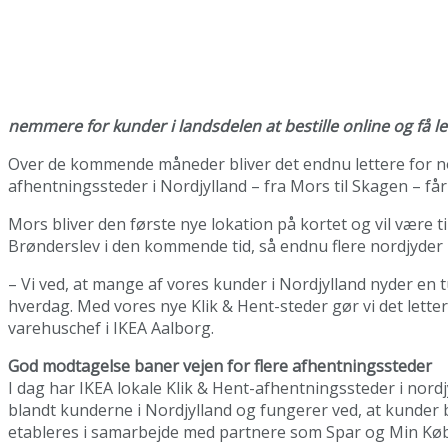
nemmere for kunder i landsdelen at bestille online og få 
Over de kommende måneder bliver det endnu lettere for nord
afhentningssteder i Nordjylland – fra Mors til Skagen – få
Mors bliver den første nye lokation på kortet og vil være 
Brønderslev i den kommende tid, så endnu flere nordjyder 
– Vi ved, at mange af vores kunder i Nordjylland nyder en t
hverdag. Med vores nye Klik & Hent-steder gør vi det lette
varehuschef i IKEA Aalborg.
God modtagelse baner vejen for flere afhentningssteder
I dag har IKEA lokale Klik & Hent-afhentningssteder i nordj
blandt kunderne i Nordjylland og fungerer ved, at kunder 
etableres i samarbejde med partnere som Spar og Min Kø