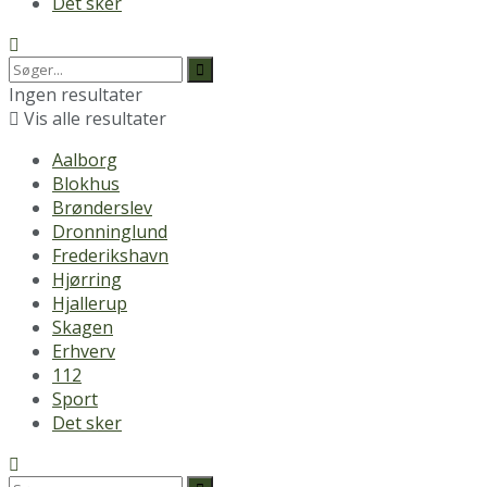
Det sker
Ingen resultater
Vis alle resultater
Aalborg
Blokhus
Brønderslev
Dronninglund
Frederikshavn
Hjørring
Hjallerup
Skagen
Erhverv
112
Sport
Det sker