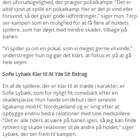
den uforudsigelighed, der præger pokalkampe. “Det er
altid sjovt at spille en pokalkamp. Her er det jo vind eller
forsvind, så det giver gode udfordringer,” siger hun. Terp
ser kampen som en mulighed for at få flere af holdets
spillere, som har døjet med mindre skader, tilbage på
banen.
“Vi spiller jo om en pokal, som vi meget gerne vil vinde,”
understreger hun og gør det klart, at fokus er på at gå
hele vejen.
Sofie Lybæk Klar til At Yde Sit Bidrag
En af de spillere, der er klar til at træde i karakter, er
Sofie Lybæk, som for nyligt fik comeback efter en
skadespause. Hun havde sin debut i den seneste
ligakamp mod FC Nordsjælland og er ivrig efter at
opbygge endnu bedre relationer med sine medspillere.
“Det er alle tiders at være på banen igen, så jeg kan finde
rytmen og skabe relationer til de andre på holdet,” siger
Lybæk, der ser frem til kampen.