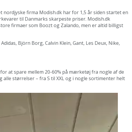
t nordjyske firma Modish.dk har for 1,5 år siden startet en
varer til Danmarks skarpeste priser. Modish.dk
ore firmaer som Boozt og Zalando, men er altid billigst
idas, Björn Borg, Calvin Klein, Gant, Les Deux, Nike,
 for at spare mellem 20-60% på mærketøj fra nogle af de
alle størrelser – fra S til XXL og i nogle sortimenter helt