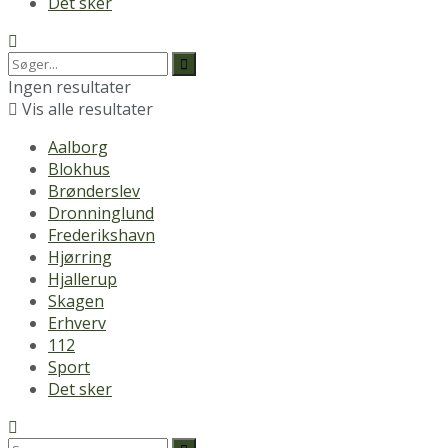
Det sker
Ingen resultater
Vis alle resultater
Aalborg
Blokhus
Brønderslev
Dronninglund
Frederikshavn
Hjørring
Hjallerup
Skagen
Erhverv
112
Sport
Det sker