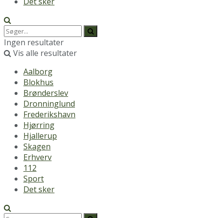
Det sker
Ingen resultater
Vis alle resultater
Aalborg
Blokhus
Brønderslev
Dronninglund
Frederikshavn
Hjørring
Hjallerup
Skagen
Erhverv
112
Sport
Det sker