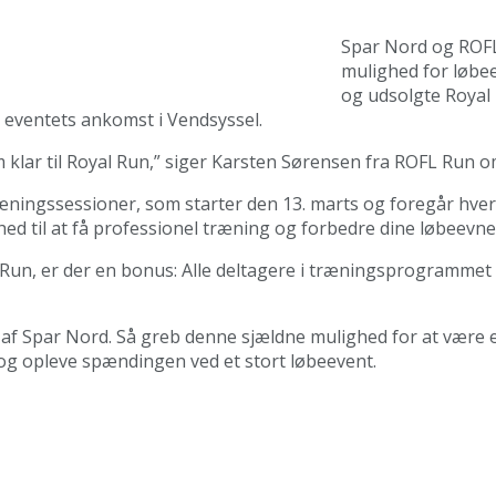
Spar Nord og ROFL
mulighed for løbee
og udsolgte Royal 
 eventets ankomst i Vendsyssel.
 klar til Royal Run,” siger Karsten Sørensen fra ROFL Run om 
 træningssessioner, som starter den 13. marts og foregår hve
ghed til at få professionel træning og forbedre dine løbeev
yal Run, er der en bonus: Alle deltagere i træningsprogramm
e af Spar Nord. Så greb denne sjældne mulighed for at være e
 og opleve spændingen ved et stort løbeevent.