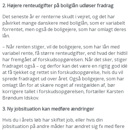
2. Højere renteudgifter på boliglån udløser fradrag
Det seneste år er renterne skudt i vejret, og det har
påvirket mange danskere med boliglån, som er variabelt
forrentet, men også de boligejere, som har omlagt deres
lån.
– Når renten stiger, vil de boligejere, som har lån med
variabel rente, få større renteudgifter, end hvad der hidtil
har fremgået af forskudsopgørelsen. Når det sker, stiger
fradraget også – og derfor kan det være en rigtig god idé
at få tjekket og rettet sin forskudsopgørelse, hvis du vil
sprede fradraget ud over året. Også boligejere, som har
omlagt lån for at skære noget af restgælden af, bør
korrigere tallet i forskudsopgørelsen, fortæller Karsten
Brøndum Idskov.
3. Ny jobsituation kan medføre ændringer
Hvis du i årets løb har skiftet job, eller hvis din
jobsituation på andre måder har ændret sig fx med flere