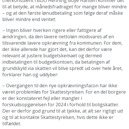
chefkonsulent i BDO Henning Boye Hansen kommer det
til at betyde, at månedsfradraget for mange bliver mindre
– og at den første lønudbetaling som følge deraf måske
bliver mindre end ventet:
– Ingen bliver hverken rigere eller fattigere af
ændringen, da den lavere nettoløn modsvares af en
tilsvarende lavere opkrævning fra kommunen. For dem,
der ikke allerede har gjort det, kan det derfor være
relevant at justere budgetskemaet og dermed
indbetalingen til budgetkontoen, da betalingen af
grundskyld via skatten vil blive spredt ud over hele året,
forklarer han og uddyber:
– Overgangen til den nye opkrævningsfacon har ikke
været problemløs for Skattestyrelsen. For en del borgere
er der konstateret fejl eller mangler i
forskudsopgørelsen for 2024 i forhold til boligskatter.
Der er derfor god grund til at tjekke, at alt ser rigtigt ud
og til at kontakte Skattestyrelsen, hvis dette ikke er
tilfældet.