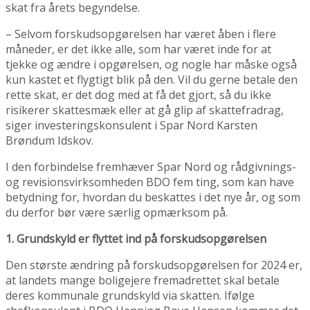
skat fra årets begyndelse.
– Selvom forskudsopgørelsen har været åben i flere
måneder, er det ikke alle, som har været inde for at
tjekke og ændre i opgørelsen, og nogle har måske også
kun kastet et flygtigt blik på den. Vil du gerne betale den
rette skat, er det dog med at få det gjort, så du ikke
risikerer skattesmæk eller at gå glip af skattefradrag,
siger investeringskonsulent i Spar Nord Karsten
Brøndum Idskov.
I den forbindelse fremhæver Spar Nord og rådgivnings-
og revisionsvirksomheden BDO fem ting, som kan have
betydning for, hvordan du beskattes i det nye år, og som
du derfor bør være særlig opmærksom på.
1. Grundskyld er flyttet ind på forskudsopgørelsen
Den største ændring på forskudsopgørelsen for 2024 er,
at landets mange boligejere fremadrettet skal betale
deres kommunale grundskyld via skatten. Ifølge