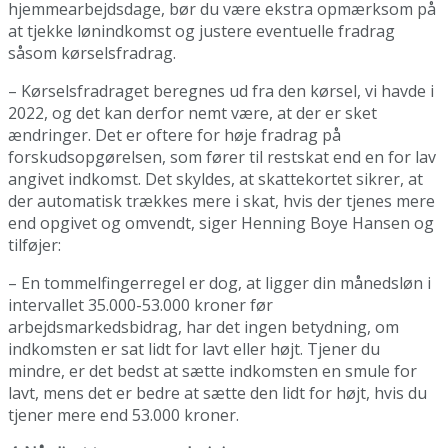
hjemmearbejdsdage, bør du være ekstra opmærksom på
at tjekke lønindkomst og justere eventuelle fradrag
såsom kørselsfradrag.
– Kørselsfradraget beregnes ud fra den kørsel, vi havde i
2022, og det kan derfor nemt være, at der er sket
ændringer. Det er oftere for høje fradrag på
forskudsopgørelsen, som fører til restskat end en for lav
angivet indkomst. Det skyldes, at skattekortet sikrer, at
der automatisk trækkes mere i skat, hvis der tjenes mere
end opgivet og omvendt, siger Henning Boye Hansen og
tilføjer:
– En tommelfingerregel er dog, at ligger din månedsløn i
intervallet 35.000-53.000 kroner før
arbejdsmarkedsbidrag, har det ingen betydning, om
indkomsten er sat lidt for lavt eller højt. Tjener du
mindre, er det bedst at sætte indkomsten en smule for
lavt, mens det er bedre at sætte den lidt for højt, hvis du
tjener mere end 53.000 kroner.