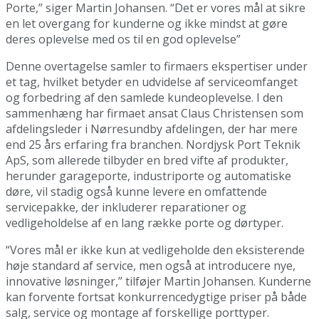
Porte,” siger Martin Johansen. “Det er vores mål at sikre
en let overgang for kunderne og ikke mindst at gøre
deres oplevelse med os til en god oplevelse”
Denne overtagelse samler to firmaers ekspertiser under
et tag, hvilket betyder en udvidelse af serviceomfanget
og forbedring af den samlede kundeoplevelse. I den
sammenhæng har firmaet ansat Claus Christensen som
afdelingsleder i Nørresundby afdelingen, der har mere
end 25 års erfaring fra branchen. Nordjysk Port Teknik
ApS, som allerede tilbyder en bred vifte af produkter,
herunder garageporte, industriporte og automatiske
døre, vil stadig også kunne levere en omfattende
servicepakke, der inkluderer reparationer og
vedligeholdelse af en lang række porte og dørtyper.
“Vores mål er ikke kun at vedligeholde den eksisterende
høje standard af service, men også at introducere nye,
innovative løsninger,” tilføjer Martin Johansen. Kunderne
kan forvente fortsat konkurrencedygtige priser på både
salg, service og montage af forskellige porttyper.