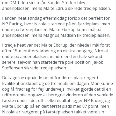
om DM-titlen sidste år. Sander Steffen blev
andenpladsen, mens Malte Edrup sikrede tredjepladsen.
I anden heat søndag eftermiddag forløb det perfekt for
NP Racing, hvor Nicolai startede på en fjerdeplads, men
endte på førstepladsen. Malte Ebdrup kom i mål på
andenpladsen, mens Magnus Madsen fik tredjepladsen.
I tredje heat var det Malte Ebdrup, der nåede i mål først
efter 15-minutters-løbet og en ekstra omgang. Nicolai
endte på andenpladsen, mindre end en halv sekund
senere, selvom han startede fra pole position. Jakob
Steffensen sikrede tredjepladsen.
Deltagerne opnåede point for deres placeringer i
kvalifikationsløbet og de tre heats om dagen. Man kunne
dog få fradrag for fejl undervejs, hvilket gjorde det til en
udfordrende opgave at beregne vinderen af den samlede
første runde. I det officielle resultat ligger NP Racing og
Malte Ebdrup på en delt førsteplads med 87 point, men
Nicolai er rangeret på førstepladsen takket være sin