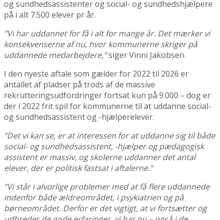
og sundhedsassistenter og social- og sundhedshjælpere
på i alt 7.500 elever pr år.
”Vi har uddannet for få i alt for mange år. Det mærker vi
konsekvenserne af nu, hvor kommunerne skriger på
uddannede medarbejdere,”
siger Vinni Jakobsen.
I den nyeste aftale som gælder for 2022 til 2026 er
antallet af pladser på trods af de massive
rekrutteringsudfordringer fortsat kun på 9.000 – dog er
der i 2022 frit spil for kommunerne til at uddanne social-
og sundhedsassistent og -hjælperelever.
”Det vi kan se, er at interessen for at uddanne sig til både
social- og sundhedsassistent, -hjælper og pædagogisk
assistent er massiv, og skolerne uddanner det antal
elever, der er politisk fastsat i aftalerne.”
”Vi står i alvorlige problemer med at få flere uddannede
indenfor både ældreområdet, i psykiatrien og på
børneområdet. Derfor er det vigtigt, at vi fortsætter og
udbreder de gode erfaringer, vi har nu – også i de