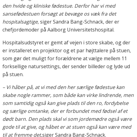
den hvide og kliniske fødestue. Derfor har vi med
sansefødestuen forsøgt at bevæge os væk fra det
hospitalsagtige
, siger Sandra Bang-Schnack, der er
chefjordemoder på Aalborg Universitetshospital.
Hospitalsudstyret er gemt af vejen i store skabe, og der
er installeret en projektor og et par højttalere på stuen,
som gør det muligt for forældrene at vælge mellem 11
forksellige natursettings, der sender billeder og lyde ud
på stuen.
– Vi håber på, at vi med den her særlige fødestue kan
skabe nogle rammer, som både kan virke lindrende, men
som samtidig også kan give plads til den ro, fordybelse
og særlige omtanke, der er forbundet med fødsel af et
dødt barn. Den plads skal vi som jordemødre også være
gode til at give, og håbet er at stuen også kan være med
til at fremme det,
siger Sandra Bang-Schnack.