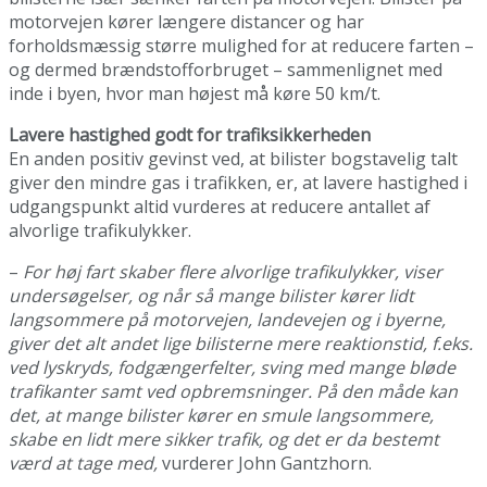
motorvejen kører længere distancer og har
forholdsmæssig større mulighed for at reducere farten –
og dermed brændstofforbruget – sammenlignet med
inde i byen, hvor man højest må køre 50 km/t.
Lavere hastighed godt for trafiksikkerheden
En anden positiv gevinst ved, at bilister bogstavelig talt
giver den mindre gas i trafikken, er, at lavere hastighed i
udgangspunkt altid vurderes at reducere antallet af
alvorlige trafikulykker.
–
For høj fart skaber flere alvorlige trafikulykker, viser
undersøgelser, og når så mange bilister kører lidt
langsommere på motorvejen, landevejen og i byerne,
giver det alt andet lige bilisterne mere reaktionstid, f.eks.
ved lyskryds, fodgængerfelter, sving med mange bløde
trafikanter samt ved opbremsninger. På den måde kan
det, at mange bilister kører en smule langsommere,
skabe en lidt mere sikker trafik, og det er da bestemt
værd at tage med,
vurderer John Gantzhorn.