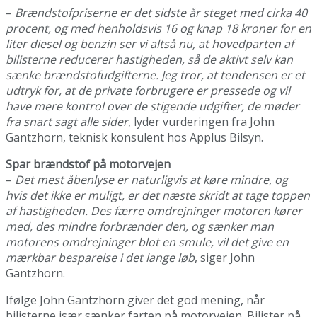
–
Brændstofpriserne er det sidste år steget med cirka 40
procent, og med henholdsvis 16 og knap 18 kroner for en
liter diesel og benzin ser vi altså nu, at hovedparten af
bilisterne reducerer hastigheden, så de aktivt selv kan
sænke brændstofudgifterne. Jeg tror, at tendensen er et
udtryk for, at de private forbrugere er pressede og vil
have mere kontrol over de stigende udgifter, de møder
fra snart sagt alle sider
, lyder vurderingen fra John
Gantzhorn, teknisk konsulent hos Applus Bilsyn.
Spar brændstof på motorvejen
–
Det mest åbenlyse er naturligvis at køre mindre, og
hvis det ikke er muligt, er det næste skridt at tage toppen
af hastigheden. Des færre omdrejninger motoren kører
med, des mindre forbrænder den, og sænker man
motorens omdrejninger blot en smule, vil det give en
mærkbar besparelse i det lange løb
, siger John
Gantzhorn.
Ifølge John Gantzhorn giver det god mening, når
bilisterne især sænker farten på motorvejen. Bilister på