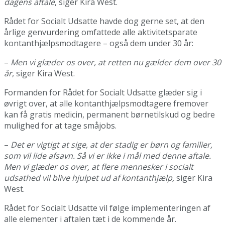
dagens aftale
, siger Kira West.
Rådet for Socialt Udsatte havde dog gerne set, at den
årlige genvurdering omfattede alle aktivitetsparate
kontanthjælpsmodtagere – også dem under 30 år:
–
Men vi glæder os over, at retten nu gælder dem over 30
år
, siger Kira West.
Formanden for Rådet for Socialt Udsatte glæder sig i
øvrigt over, at alle kontanthjælpsmodtagere fremover
kan få gratis medicin, permanent børnetilskud og bedre
mulighed for at tage småjobs.
–
Det er vigtigt at sige, at der stadig er børn og familier,
som vil lide afsavn. Så vi er ikke i mål med denne aftale.
Men vi glæder os over, at flere mennesker i socialt
udsathed vil blive hjulpet ud af kontanthjælp,
siger Kira
West.
Rådet for Socialt Udsatte vil følge implementeringen af
alle elementer i aftalen tæt i de kommende år.