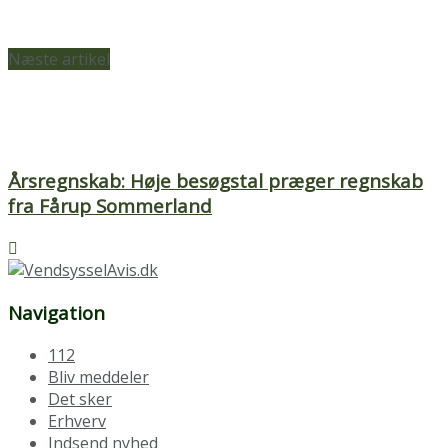
Næste artikel
Årsregnskab: Høje besøgstal præger regnskab
fra Fårup Sommerland
Navigation
112
Bliv meddeler
Det sker
Erhverv
Indsend nyhed