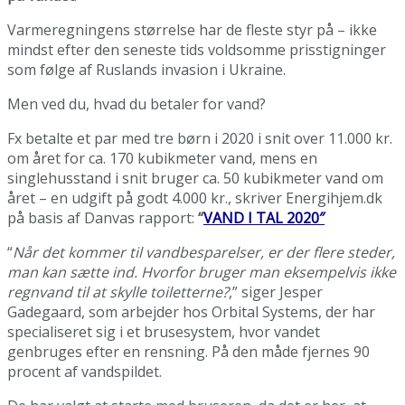
Varmeregningens størrelse har de fleste styr på – ikke
mindst efter den seneste tids voldsomme prisstigninger
som følge af Ruslands invasion i Ukraine.
Men ved du, hvad du betaler for vand?
Fx betalte et par med tre børn i 2020 i snit over 11.000 kr.
om året for ca. 170 kubikmeter vand, mens en
singlehusstand i snit bruger ca. 50 kubikmeter vand om
året – en udgift på godt 4.000 kr., skriver Energihjem.dk
på basis af Danvas rapport:
“
VAND I TAL 2020″
“
Når det kommer til vandbesparelser, er der flere steder,
man kan sætte ind. Hvorfor bruger man eksempelvis ikke
regnvand til at skylle toiletterne?
,” siger Jesper
Gadegaard, som arbejder hos Orbital Systems, der har
specialiseret sig i et brusesystem, hvor vandet
genbruges efter en rensning. På den måde fjernes 90
procent af vandspildet.