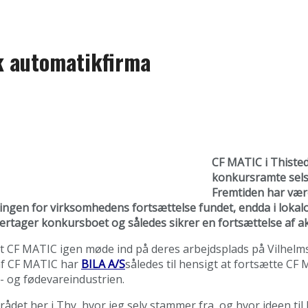
k automatikfirma
CF MATIC i Thiste
konkursramte selsk
Fremtiden har være
ningen for virksomhedens fortsættelse fundet, endda i loka
rtager konkursboet og således sikrer en fortsættelse af ak
CF MATIC igen møde ind på deres arbejdsplads på Vilhelmsbor
 af CF MATIC har
BILA A/S
således til hensigt at fortsætte C
o- og fødevareindustrien.
rådet her i Thy, hvor jeg selv stammer fra, og hvor ideen til