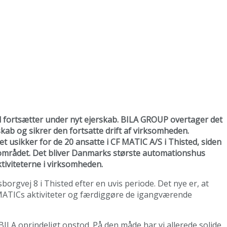
d fortsætter under nyt ejerskab. BILA GROUP overtager det
ab og sikrer den fortsatte drift af virksomheden.
t usikker for de 20 ansatte i CF MATIC A/S i Thisted, siden
lområdet. Det bliver Danmarks største automationshus
tiviteterne i virksomheden.
gvej 8 i Thisted efter en uvis periode. Det nye er, at
F MATICs aktiviteter og færdiggøre de igangværende
 BILA oprindeligt opstod. På den måde har vi allerede solide