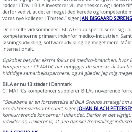
rødder i Thy. I BILA investerer vi i mennesker, og i dette 
derfor ved vi, at det er meget dedikerede og kompetente m
vores nye kolleger i Thisted,” siger
JAN BISGAARD SØREN
De enkelte virksomheder i BILA Group specialiserer sig 
kompetencerne primært indenfor medico-industrien. Samtid
løsningsudvikling, softwareudvikling og meget mere. Målet 
internationalt.
Opkøbet betyder ekstra fokus på medico-branchen, hvor BIL
kompetencer CF MATIC har opbygget de seneste år kan bidrag
hidtidige samarbejdspartnere, og så glæder jeg mig meget 
BILA er nu 13 steder i Danmark
CF MATICs kompetencer supplerer BILAs nuværende forretni
”Opkøbene er en fortsættelse af BILA Groups strategi om 
produktionsvirksomheder”,
siger
JOHAN BLACH PETERSE
konkurrerende koncerner i udlandet. Derfor er det vigtigt, 
udvikler os, risikerer vi, at den danske fremstillingsindu