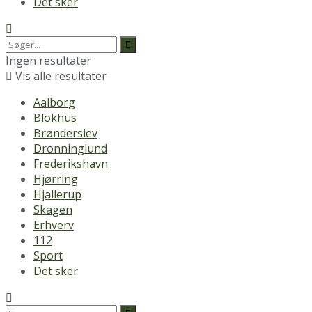
Det sker
Ingen resultater
Vis alle resultater
Aalborg
Blokhus
Brønderslev
Dronninglund
Frederikshavn
Hjørring
Hjallerup
Skagen
Erhverv
112
Sport
Det sker