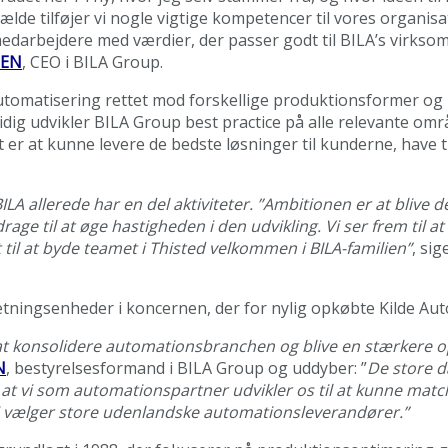
tilfælde tilføjer vi nogle vigtige kompetencer til vores orga
edarbejdere med værdier, der passer godt til BILA’s virksom
SEN
, CEO i BILA Group.
i automatisering rettet mod forskellige produktionsformer
ig udvikler BILA Group best practice på alle relevante omr
er at kunne levere de bedste løsninger til kunderne, have ti
A allerede har en del aktiviteter. ”Ambitionen er at blive 
e til at øge hastigheden i den udvikling. Vi ser frem til at
til at byde teamet i Thisted velkommen i BILA-familien”
, sig
ngsenheder i koncernen, der for nylig opkøbte Kilde Automa
at konsolidere automationsbranchen og blive en stærkere o
N
, bestyrelsesformand i BILA Group og uddyber: ”
De store d
at vi som automationspartner udvikler os til at kunne matche
stri vælger store udenlandske automationsleverandører.”