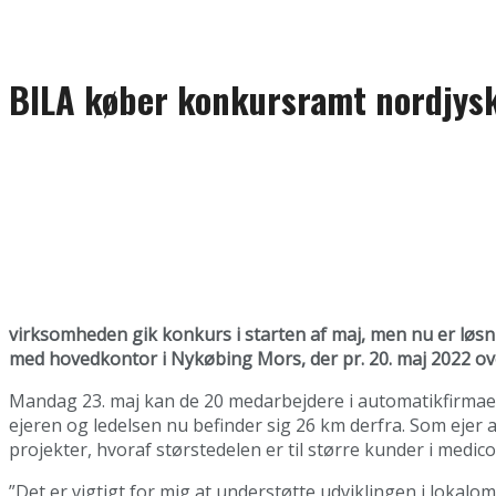
BILA køber konkursramt nordjys
virksomheden gik konkurs i starten af maj, men nu er løs
med hovedkontor i Nykøbing Mors, der pr. 20. maj 2022 ove
Mandag 23. maj kan de 20 medarbejdere i automatikfirmaet 
ejeren og ledelsen nu befinder sig 26 km derfra. Som ejer
projekter, hvoraf størstedelen er til større kunder i medic
”Det er vigtigt for mig at understøtte udviklingen i lokalom